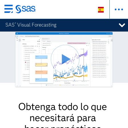
Ir
al
SAS
Visual Forecasting
®
contenido
principal
Obtenga todo lo que
necesitará para