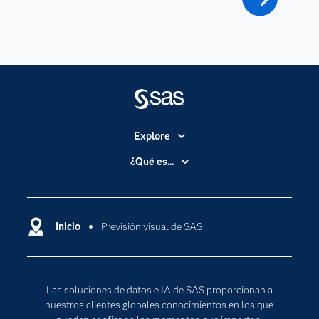
Explore
Accesibilidad
¿Qué es...
Certificación
Analítica
Compañía
Ciencia de datos
Comunidades
Inicio
Previsión visual de SAS
Cloud Computing
Desarrolladores
Inteligencia artificial
Para los educadores
Las soluciones de datos e IA de SAS proporcionan a
Documentación
nuestros clientes globales conocimientos en los que
Estudiantes