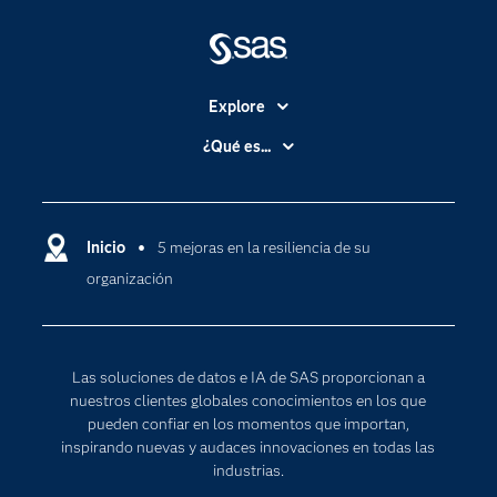
Explore
Accesibilidad
¿Qué es...
Certificación
Analítica
Compañía
Ciencia de datos
Comunidades
Inicio
5 mejoras en la resiliencia de su
Cloud Computing
organización
Desarrolladores
Inteligencia artificial
Para los educadores
Documentación
Las soluciones de datos e IA de SAS proporcionan a
Estudiantes
nuestros clientes globales conocimientos en los que
pueden confiar en los momentos que importan,
Eventos
inspirando nuevas y audaces innovaciones en todas las
Formación
industrias.