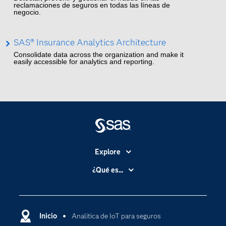
reclamaciones de seguros en todas las líneas de
negocio.
SAS® Insurance Analytics Architecture
Consolidate data across the organization and make it
easily accessible for analytics and reporting.
Explore
Accesibilidad
¿Qué es...
Certificación
Analítica
Compañía
Ciencia de datos
Comunidades
Inicio
Analítica de IoT para seguros
Cloud Computing