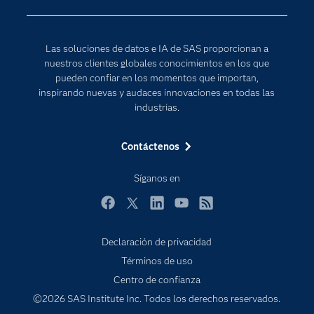
Desarrolladores
Inteligencia artificial
Para los educadores
Las soluciones de datos e IA de SAS proporcionan a
Documentación
nuestros clientes globales conocimientos en los que
Estudiantes
pueden confiar en los momentos que importan,
inspirando nuevas y audaces innovaciones en todas las
Eventos
industrias.
Formación
Contáctenos
Industrias
Internet de las Cosas
Síganos en
Mi SAS
Facebook
Twitter
LinkedIn
YouTube
RSS
Oportunidades profesionales
Probar / Comprar
Declaración de privacidad
Términos de uso
Productos
Centro de confianza
Sala de prensa
©2026 SAS Institute Inc. Todos los derechos reservados.
SAS Viya