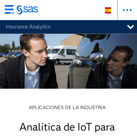
Ir
al
Insurance Analytics
contenido
principal
APLICACIONES DE LA INDUSTRIA
Analítica de IoT para