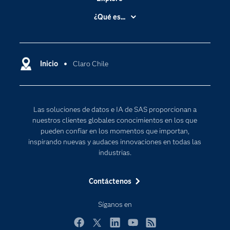
Accesibilidad
¿Qué es...
Certificación
Analítica
Compañía
Ciencia de datos
Comunidades
Inicio
Claro Chile
Cloud Computing
Desarrolladores
Inteligencia artificial
Para los educadores
Las soluciones de datos e IA de SAS proporcionan a
Documentación
nuestros clientes globales conocimientos en los que
Estudiantes
pueden confiar en los momentos que importan,
inspirando nuevas y audaces innovaciones en todas las
Eventos
industrias.
Formación
Contáctenos
Industrias
Internet de las Cosas
Síganos en
Mi SAS