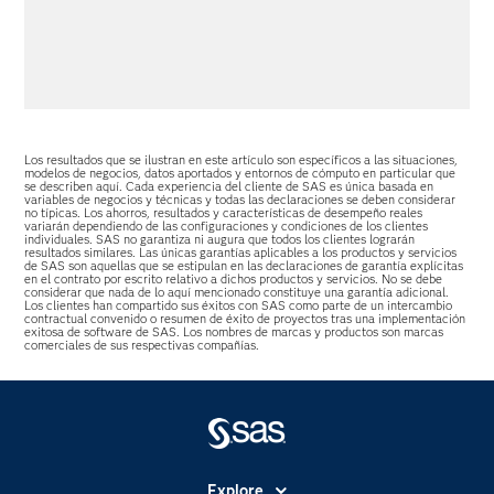
Los resultados que se ilustran en este artículo son específicos a las situaciones,
modelos de negocios, datos aportados y entornos de cómputo en particular que
se describen aquí. Cada experiencia del cliente de SAS es única basada en
variables de negocios y técnicas y todas las declaraciones se deben considerar
no típicas. Los ahorros, resultados y características de desempeño reales
variarán dependiendo de las configuraciones y condiciones de los clientes
individuales. SAS no garantiza ni augura que todos los clientes lograrán
resultados similares. Las únicas garantías aplicables a los productos y servicios
de SAS son aquellas que se estipulan en las declaraciones de garantía explícitas
en el contrato por escrito relativo a dichos productos y servicios. No se debe
considerar que nada de lo aquí mencionado constituye una garantía adicional.
Los clientes han compartido sus éxitos con SAS como parte de un intercambio
contractual convenido o resumen de éxito de proyectos tras una implementación
exitosa de software de SAS. Los nombres de marcas y productos son marcas
comerciales de sus respectivas compañías.
Explore