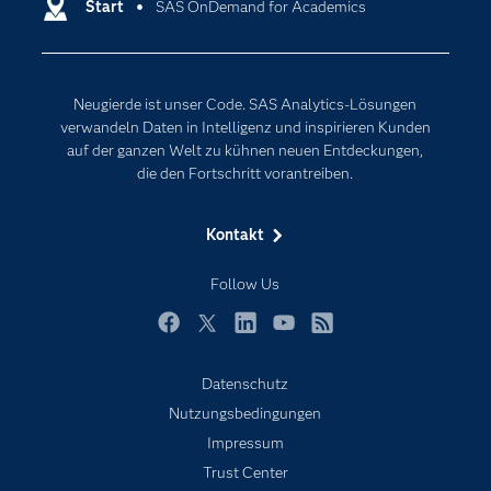
Entwickler
Start
SAS OnDemand for Academics
Data Science
Erreichbarkeit
Generative AI
Events
Internet der Dinge
Neugierde ist unser Code. SAS Analytics-Lösungen
Karriere
Künstliche Intelligenz
verwandeln Daten in Intelligenz und inspirieren Kunden
Für Lehrkräfte
auf der ganzen Welt zu kühnen neuen Entdeckungen,
die den Fortschritt vorantreiben.
Lehrvideos
Lösungen
Kontakt
Mein SAS
Follow Us
Nachrichten
Produkte
Facebook
Twitter
LinkedIn
YouTube
RSS
SAS Viya
Datenschutz
Studenten
Nutzungsbedingungen
Support & Services
Impressum
Trust Center
Testen/Kaufen