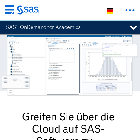
Zurück
zum
SAS
OnDemand for Academics
®
Hauptinhalt
Greifen Sie über die
Cloud auf SAS-