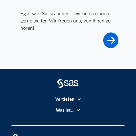
Egal, was Sie brauchen – wir helfen Ihnen
gerne weiter. Wir freuen uns, von Ihnen zu
hören!
Vertiefen
Branchen
Was ist...
Communitys
Analytics
Dokumentation
Cloud Computing