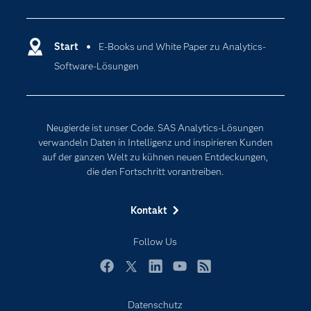
Analytics
Dokumentation
Cloud Computing
Entwickler
Start
E-Books und White Paper zu Analytics-
Data Science
Software-Lösungen
Erreichbarkeit
Generative AI
Events
Internet der Dinge
Karriere
Künstliche Intelligenz
Neugierde ist unser Code. SAS Analytics-Lösungen
Für Lehrkräfte
verwandeln Daten in Intelligenz und inspirieren Kunden
auf der ganzen Welt zu kühnen neuen Entdeckungen,
Lehrvideos
die den Fortschritt vorantreiben.
Lösungen
Mein SAS
Kontakt
Nachrichten
Follow Us
Produkte
SAS Viya
Facebook
Twitter
LinkedIn
YouTube
RSS
Studenten
Datenschutz