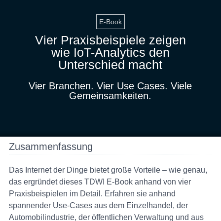
E-Book
Vier Praxisbeispiele zeigen
wie IoT-Analytics den
Unterschied macht
Vier Branchen. Vier Use Cases. Viele
Gemeinsamkeiten.
Zusammenfassung
Das Internet der Dinge bietet große Vorteile – wie genau,
das ergründet dieses TDWI E-Book anhand von vier
Praxisbeispielen im Detail. Erfahren sie anhand
spannender Use-Cases aus dem Einzelhandel, der
Automobilindustrie, der öffentlichen Verwaltung und aus