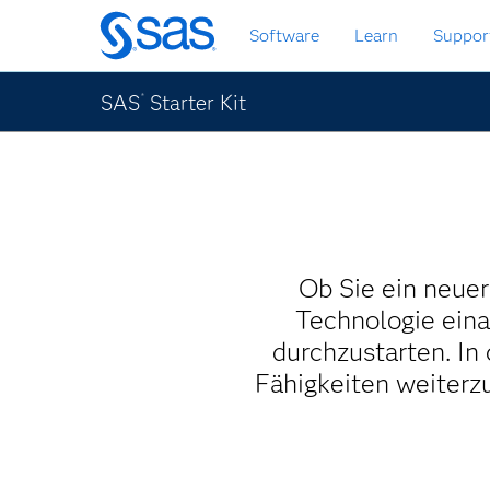
Zurück
Software
Learn
Suppor
zum
Hauptinhalt
SAS
Starter Kit
®
Ob Sie ein neuer
Technologie eina
durchzustarten. In 
Fähigkeiten weiterz