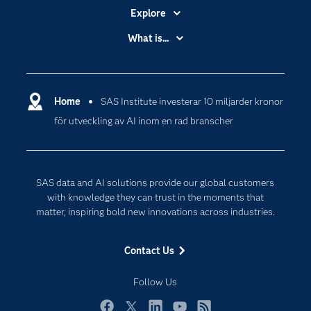
Explore
Accessibility
What is...
Careers
Analytics
Certification
Artificial Intelligence
Communities
Home
SAS Institute investerar 10 miljarder kronor
Cloud Computing
för utveckling av AI inom en rad branscher
Company
Data Science
Developers
Digital Transformation
Documentation
Internet of Things
SAS data and AI solutions provide our global customers
For Educators
with knowledge they can trust in the moments that
matter, inspiring bold new innovations across industries.
Events
Industries
Contact Us
My SAS
Follow Us
Newsroom
Products