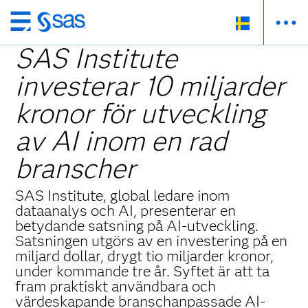
Skip
to
SAS Institute
main
investerar 10 miljarder
content
kronor för utveckling
av AI inom en rad
branscher
SAS Institute, global ledare inom
dataanalys och AI, presenterar en
betydande satsning på AI-utveckling.
Satsningen utgörs av en investering på en
miljard dollar, drygt tio miljarder kronor,
under kommande tre år. Syftet är att ta
fram praktiskt användbara och
värdeskapande branschanpassade AI-