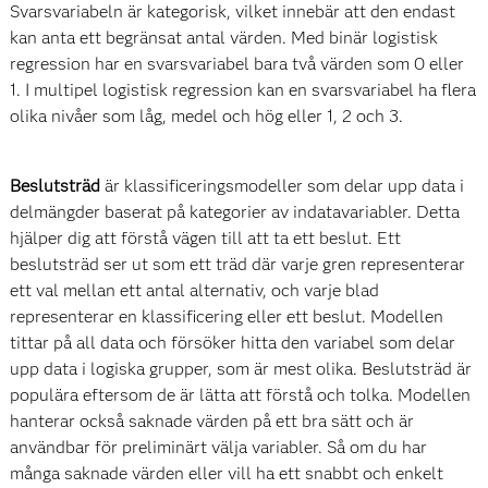
Svarsvariabeln är kategorisk, vilket innebär att den endast
kan anta ett begränsat antal värden. Med binär logistisk
regression har en svarsvariabel bara två värden som 0 eller
1. I multipel logistisk regression kan en svarsvariabel ha flera
olika nivåer som låg, medel och hög eller 1, 2 och 3.
Beslutsträd
är klassificeringsmodeller som delar upp data i
delmängder baserat på kategorier av indatavariabler. Detta
hjälper dig att förstå vägen till att ta ett beslut. Ett
beslutsträd ser ut som ett träd där varje gren representerar
ett val mellan ett antal alternativ, och varje blad
representerar en klassificering eller ett beslut. Modellen
tittar på all data och försöker hitta den variabel som delar
upp data i logiska grupper, som är mest olika. Beslutsträd är
populära eftersom de är lätta att förstå och tolka. Modellen
hanterar också saknade värden på ett bra sätt och är
användbar för preliminärt välja variabler. Så om du har
många saknade värden eller vill ha ett snabbt och enkelt