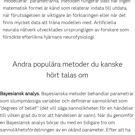
"modellerar" parametrarna. Metoden fungerar bäst när ingen
matematisk formel är känd som relaterar indata till utdata,
när förutsägelsen är viktigare än förklaringen eller när det
finns mycket data att träna modellen med. Artificiella
neurala nätverk utvecklades ursprungligen av forskare som
försökte efterlikna hjärnans neurofysiologi.
Andra populära metoder du kanske
hört talas om
Bayesiansk analys.
Bayesianska metoder behandlar parametrar
som slumpmässiga variabler och definierar sannolikhet som
"degrees of belief" (det vill säga sannolikheten för en händelse
till vilken grad du tror att händelsen är sann). När du genomför
en Bayesiansk analys börjar du med en tidigare tro om
sannolikhetsfördelningen av en okänd parameter. Efter att ha