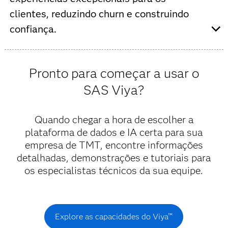
clientes, reduzindo churn e construindo
confiança.
O Viya oferece insights confiáveis e decisões rápidas
impulsionadas por IA e machine learning, permitindo
Pronto para começar a usar o
antecipar e responder às necessidades dos clientes.
SAS Viya?
Quando chegar a hora de escolher a
plataforma de dados e IA certa para sua
empresa de TMT, encontre informações
detalhadas, demonstrações e tutoriais para
os especialistas técnicos da sua equipe.
Explore as capacidades do Viya™