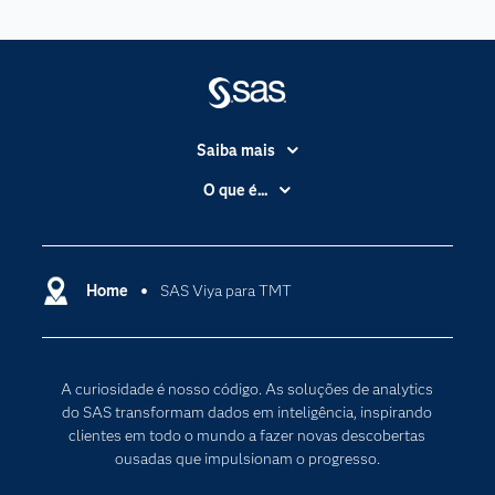
Saiba mais
Acessibilidade
O que é...
Apoio & Serviços
Análise de dados
Carreiras
Ciência dos dados
Certificação
Home
SAS Viya para TMT
Computação em nuvem
Comunidades
Inteligência artificial
Desenvolvedores
Internet das Coisas
A curiosidade é nosso código. As soluções de analytics
Documentação
Transformação digital
do SAS transformam dados em inteligência, inspirando
PARA EDUCADORES
clientes em todo o mundo a fazer novas descobertas
ousadas que impulsionam o progresso.
Empresa