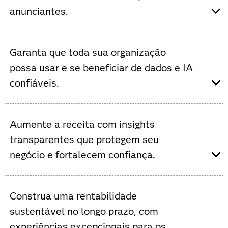
anunciantes.
O Viya oferece automação orientada por IA, maior
capacidade de processamento de dados, AutoML e
Garanta que toda sua organização
ModelOps para melhorar a eficiência da rede e
possa usar e se beneficiar de dados e IA
impulsionar a inovação.
confiáveis.
O Viya oferece uma plataforma única, aberta e
integrada, que suporta modelos de IA personalizados
Aumente a receita com insights
para otimizar operações e aumentar a colaboração entre
transparentes que protegem seu
áreas.
negócio e fortalecem confiança.
O Viya permite aumentar o ROI ao automatizar e
governar o uso de dados para aprimorar serviços,
Construa uma rentabilidade
personalizar experiências, otimizar inventário e prevenir
sustentável no longo prazo, com
fraudes.
experiências excepcionais para os