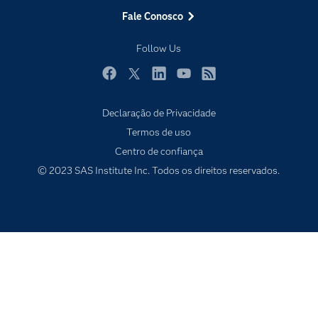
Estudante
Fale Conosco
Eventos
Follow Us
Experimentar / Comprar
Indústrias
Facebook
Twitter
LinkedIn
YouTube
RSS
My SAS
Declaração de Privacidade
Por que o SAS?
Termos de uso
Produtos
Centro de confiança
© 2023 SAS Institute Inc. Todos os direitos reservados.
Sala de Notícias
SAS Viya
Soluções
Treinamento
Tutoriais em vídeo