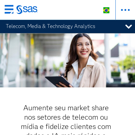
Pular
para
Telecom, Media & Technology Analytics
o
conteúdo
principal
Aumente seu market share
nos setores de telecom ou
mídia e fidelize clientes com