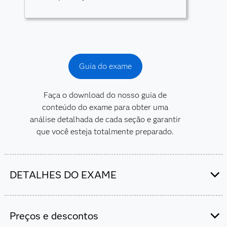
Guia do exame
Faça o download do nosso guia de
conteúdo do exame para obter uma
análise detalhada de cada seção e garantir
que você esteja totalmente preparado.
DETALHES DO EXAME
Esse exame é administrado pelo SAS e
pela Pearson VUE
.
Preços e descontos