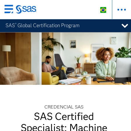
Pular
para
SAS
Global Certification Program
®
o
conteúdo
principal
CREDENCIAL SAS
SAS Certified
Specialist: Machine