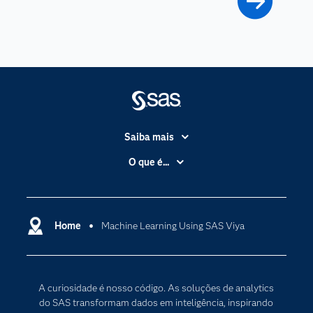
Saiba mais
Acessibilidade
O que é...
Apoio & Serviços
Análise de dados
Carreiras
Ciência dos dados
Certificação
Home
Machine Learning Using SAS Viya
Computação em nuvem
Comunidades
Inteligência artificial
Desenvolvedores
Internet das Coisas
A curiosidade é nosso código. As soluções de analytics
Documentação
Transformação digital
do SAS transformam dados em inteligência, inspirando