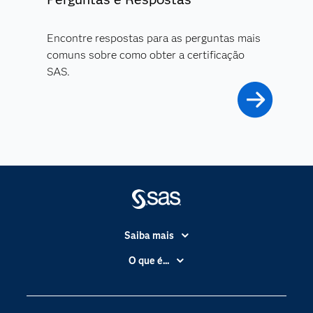
Encontre respostas para as perguntas mais
comuns sobre como obter a certificação
SAS.
Saiba mais
Acessibilidade
O que é...
Apoio & Serviços
Análise de dados
Carreiras
Ciência dos dados