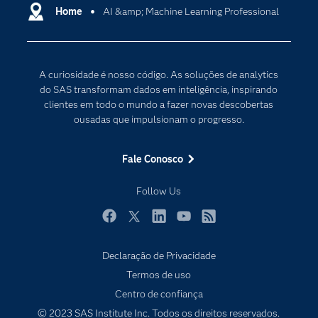
Certificação
Home
AI &amp; Machine Learning Professional
Computação em nuvem
Comunidades
Inteligência artificial
Desenvolvedores
Internet das Coisas
A curiosidade é nosso código. As soluções de analytics
Documentação
Transformação digital
do SAS transformam dados em inteligência, inspirando
PARA EDUCADORES
clientes em todo o mundo a fazer novas descobertas
ousadas que impulsionam o progresso.
Empresa
Estudante
Fale Conosco
Eventos
Follow Us
Experimentar / Comprar
Indústrias
Facebook
Twitter
LinkedIn
YouTube
RSS
My SAS
Declaração de Privacidade
Por que o SAS?
Termos de uso
Produtos
Centro de confiança
© 2023 SAS Institute Inc. Todos os direitos reservados.
Sala de Notícias