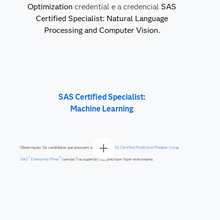
Optimization
credential e a credencial
SAS
Certified Specialist: Natural Language
Processing and Computer Vision.
SAS Certified Specialist:
Machine Learning
Observação: Os candidatos que possuem a credencial
SAS Certified Predictive Modeler Using
®
™
SAS
Enterprise Miner
(versão 7 ou superior) não precisam fazer este exame.