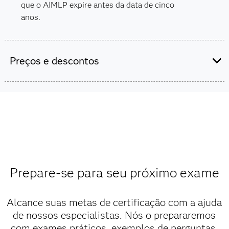
que o AIMLP expire antes da data de cinco
anos.
Preços e descontos
Você é um estudante ou professor?
Ser um estudante ou professor significa que você
recebe descontos acadêmicos em exames de
certificação SAS, e-learning e muito mais. Portanto,
agora você pode estudar mais - gastando menos.
Prepare-se para seu próximo exame
Encontre descontos acadêmicos
Alcance suas metas de certificação com a ajuda
de nossos especialistas. Nós o prepararemos
com exames práticos, exemplos de perguntas,