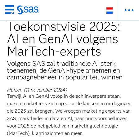
Skip
to
Toekomstvisie 2025:
main
AI en GenAI volgens
content
MarTech-experts
Volgens SAS zal traditionele AI sterk
toenemen, de GenAI-hype afnemen en
campagnebeheer in populariteit winnen
Huizen (11 november 2024)
Terwijl AI en GenAI volop in de schijnwerpers staan,
maken marketeers zich op voor de kansen en uitdagingen
die 2025 zal brengen. We vroegen marketing experts van
SAS, marktleider in data en AI, naar hun voorspellingen
voor 2025 op het gebied van marketingtechnologie
(MarTech), klantinzichten en meer.