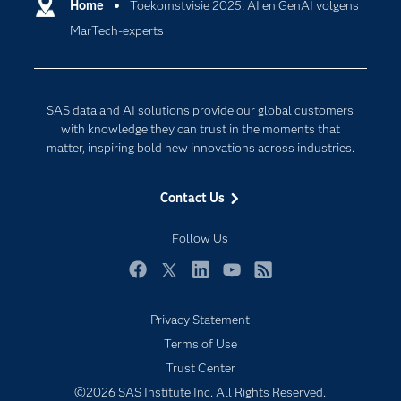
Communities
Home
Toekomstvisie 2025: AI en GenAI volgens
Cloud Computing
MarTech-experts
Company
Data Science
Developers
Digital Transformation
Documentation
Internet of Things
SAS data and AI solutions provide our global customers
For Educators
with knowledge they can trust in the moments that
matter, inspiring bold new innovations across industries.
Events
Industries
Contact Us
My SAS
Follow Us
Newsroom
Products
Facebook
Twitter
LinkedIn
YouTube
RSS
SAS Viya
Privacy Statement
Solutions
Terms of Use
Students
Trust Center
Support & Services
©2026 SAS Institute Inc. All Rights Reserved.