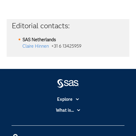
Editorial contacts:
SAS Netherlands
Claire Hinnen
+31 6 13425959
Explore
Accessibility
What is...
Careers
Analytics
Certification
Artificial Intelligence