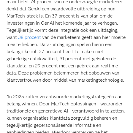
maar liefst 74 procent van de ondervraagde marketeers
denkt dat GenAI een waardevolle uitbreiding op hun
MarTech-stack is. En 37 procent is van plan om de
investeringen in GenAI het komende jaar te verhogen.
Tegelijkertijd vormt deze integratie ook een uitdaging,
want
38 procent
van de marketeers geeft aan hier moeite
mee te hebben. Data-uitdagingen spelen hierin een
belangrijke rol: 37 procent heeft te maken met
gebrekkige datakwaliteit, 31 procent met geïsoleerde
klantdata, en 29 procent met een gebrek aan realtime
data. Deze problemen belemmeren het opbouwen van
klantvertrouwen door middel van marketingtechnologie.
“In 2025 zullen verantwoorde marketingstrategieën aan
belang winnen. Door MarTech oplossingen - waaronder
traditionele en generatieve AI - verantwoord in te zetten,
kunnen organisaties klantdata zorgvuldig beheren en
tegelijkertijd gepersonaliseerde informatie en
aanbiedingen bieden. Hierdoor versterken ze het