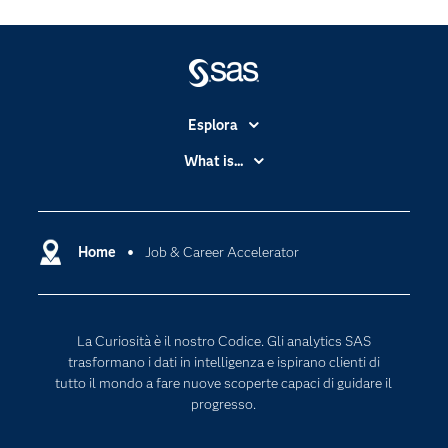
Esplora
Accessibilità
What is...
Certificazione
Analytics
Community
Cloud Computing
Documentazione
Home
Job & Career Accelerator
Data Science
Per i Docenti
Generative AI
Eventi
Intelligenza Artificiale
La Curiosità è il nostro Codice. Gli analytics SAS
Formazione
Internet of Things
trasformano i dati in intelligenza e ispirano clienti di
La nostra azienda
tutto il mondo a fare nuove scoperte capaci di guidare il
progresso.
My SAS