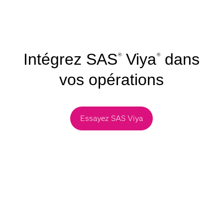
Intégrez SAS
Viya
dans
®
®
vos opérations
Essayez SAS Viya