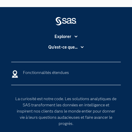
Explorer
Accessibilité
Qu'est-ce que...
Actualités
Cloud computing
Carrières
Data science
Fonctionnalités étendues
Certifications
Intelligence artificielle
Communities
Internet des objets
Developers
L'analytique
La curiosité est notre code. Les solutions analytiques de
Documentation
Transformation digitale
SAS transforment les données en intelligence et
inspirent nos clients dans le monde entier pour donner
Pour les enseignants
vie à leurs questions audacieuses et faire avancer le
Entreprise
progrès.
Etudiants