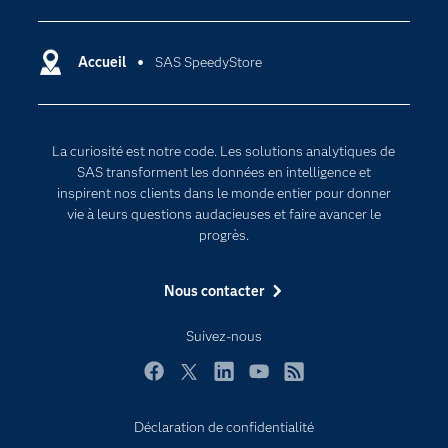
Carrières
Data science
Certifications
Accueil
SAS SpeedyStore
Intelligence artificielle
Communities
Internet des objets
Developers
L'analytique
La curiosité est notre code. Les solutions analytiques de
Documentation
Transformation digitale
SAS transforment les données en intelligence et
Pour les enseignants
inspirent nos clients dans le monde entier pour donner
vie à leurs questions audacieuses et faire avancer le
Entreprise
progrès.
Etudiants
Nous contacter
Formations
My SAS
Suivez-nous
Pourquoi SAS ?
Facebook
Twitter
LinkedIn
YouTube
RSS
Produits
SAS Viya
Déclaration de confidentialité