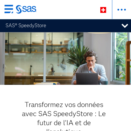
Passer
au
SAS® SpeedyStore
contenu
principal
Transformez vos données
avec SAS SpeedyStore : Le
futur de l'IA et de