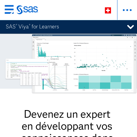
Passer
au
SAS
Viya
for Learners
®
®
contenu
principal
Devenez un expert
en développant vos