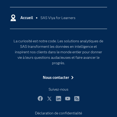
Cloud computing
Carrières
Data science
Certifications
Accueil
SAS Viya for Learners
Intelligence artificielle
Communities
Internet des objets
Developers
L'analytique
La curiosité est notre code. Les solutions analytiques de
Documentation
Transformation digitale
SAS transforment les données en intelligence et
Pour les enseignants
inspirent nos clients dans le monde entier pour donner
vie à leurs questions audacieuses et faire avancer le
Entreprise
progrès.
Etudiants
Nous contacter
Formations
My SAS
Suivez-nous
Pourquoi SAS ?
Facebook
Twitter
LinkedIn
YouTube
RSS
Produits
SAS Viya
Déclaration de confidentialité