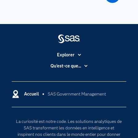
Explorer
Accessibilité
Qu'est-ce que...
Actualités
Cloud computing
Carrières
Data science
Certifications
Accueil
SAS Government Management
Intelligence artificielle
Communities
Internet des objets
Developers
L'analytique
La curiosité est notre code. Les solutions analytiques de
Documentation
Transformation digitale
SAS transforment les données en intelligence et
Pour les enseignants
inspirent nos clients dans le monde entier pour donner