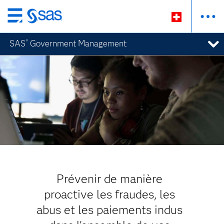
Passer
au
SAS
Government Management
®
contenu
principal
Prévenir de manière
proactive les fraudes, les
abus et les paiements indus