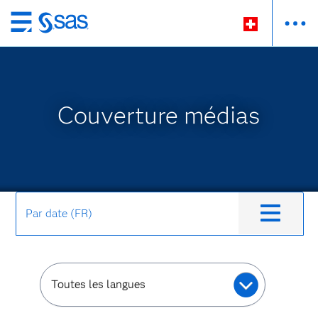
Passer
au
contenu
principal
Couverture médias
Par date (FR)
Toutes les langues