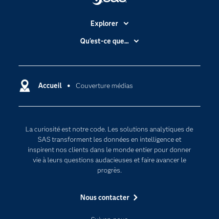
Explorer
Accessibilité
Qu'est-ce que...
Actualités
Cloud computing
Carrières
Data science
Certifications
Accueil
Couverture médias
Intelligence artificielle
Communities
Internet des objets
Developers
L'analytique
La curiosité est notre code. Les solutions analytiques de
Documentation
Transformation digitale
SAS transforment les données en intelligence et
Pour les enseignants
inspirent nos clients dans le monde entier pour donner
vie à leurs questions audacieuses et faire avancer le
Entreprise
progrès.
Etudiants
Nous contacter
Formations
My SAS