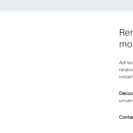
Ren
mo
Adrian
relati
initiat
Découv
univers
Conta