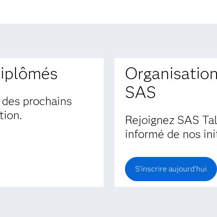
diplômés
Organisations
SAS
 des prochains
ion.
Rejoignez SAS Tal
informé de nos ini
S'inscrire aujourd'hui