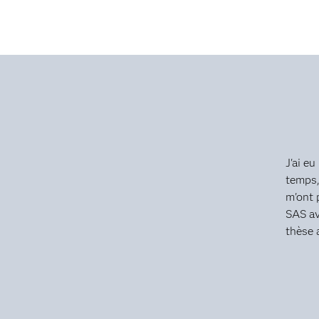
J'ai e
temps,
m'ont 
SAS av
thèse 