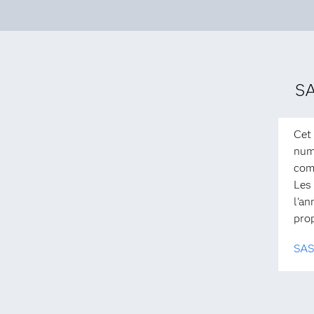
SA
Cet 
numé
comp
Les
l'an
pro
SAS 