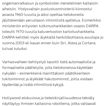
ongelmanratkaisun ja symbolisten menetelmien kaltaisiin
aiheisiin. Yhdysvaltain puolustusministeriö kiinnostui
asiasta 1960-luvulla ja alkoi opettaa tietokoneita
jäljittelemään perustason inhimillistä ajattelua. Esimerkiksi
ministeriön erityisten tutkimushankkeiden osasto DARPA
toteutti 1970-luvulla katuverkoston kartoitushankkeita.
DARPA kehitteli myös älykkäitä henkilökohtaisia avustajia jo
vuonna 2003 eli kauan ennen kuin Siri, Alexa ja Cortana
tulivat tutuiksi.
Varhaisvaiheen kehitystyö tasoitti tietä automaatiolle ja
formaaliselle päättelylle, joita tietokoneissa käytetään
nykyään – esimerkkeinä mainittakoon päätöksenteon
tukitoiminnot ja älykkäät hakutoiminnot, joilla voidaan
täydentää ja lisätä inhimillisiä kykyjä.
Hollywood-elokuvissa ja tieteiskirjallisuudessa tekoäly
näyttäytyy ihmisen kaltaisina robotteina, jotka valtaavat