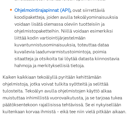
Ohjelmointirajapinnat (API)
,
ovat siirrettäviä
koodipaketteja, joiden avulla tekoälyominaisuuksia
voidaan lisätä olemassa oleviin tuotteisiin ja
ohjelmistopaketteihin. Niillä voidaan esimerkiksi
liittää kodin vartiointijärjestelmään
kuvantunnistusominaisuuksia, toteuttaa dataa
kuvailevia laadunvarmistustoimintoja, poimia
sitaatteja ja otsikoita tai löytää datasta kiinnostavia
hahmoja ja merkityksellisiä tietoja.
Kaiken kaikkiaan tekoälyllä pyritään kehittämään
ohjelmistoja, jotka voivat tulkita syötteitä ja selittää
tulosteita. Tekoälyn avulla ohjelmistojen käyttö alkaa
muistuttaa inhimillistä vuorovaikutusta, ja se tarjoaa tukea
päätöksentekoon rajallisissa tehtävissä. Se ei nykyisellään
kuitenkaan korvaa ihmistä – eikä tee niin vielä pitkään aikaan.