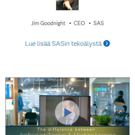
Jim Goodnight
CEO
SAS
Lue lisää SASin tekoälystä
Play