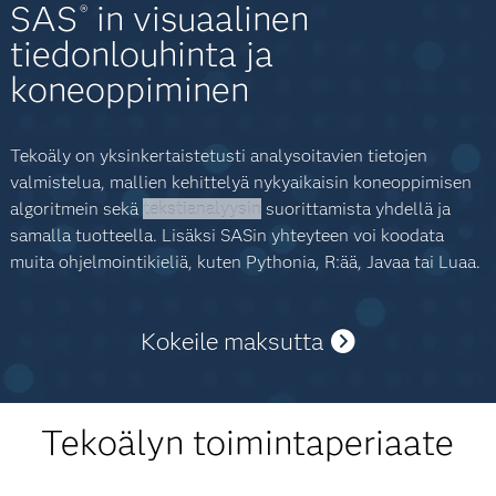
SAS
in visuaalinen
®
tiedonlouhinta ja
koneoppiminen
Tekoäly on yksinkertaistetusti analysoitavien tietojen
valmistelua, mallien kehittelyä nykyaikaisin koneoppimisen
algoritmein sekä
tekstianalyysin
suorittamista yhdellä ja
samalla tuotteella. Lisäksi SASin yhteyteen voi koodata
muita ohjelmointikieliä, kuten Pythonia, R:ää, Javaa tai Luaa.
Kokeile maksutta
Tekoälyn toimintaperiaate