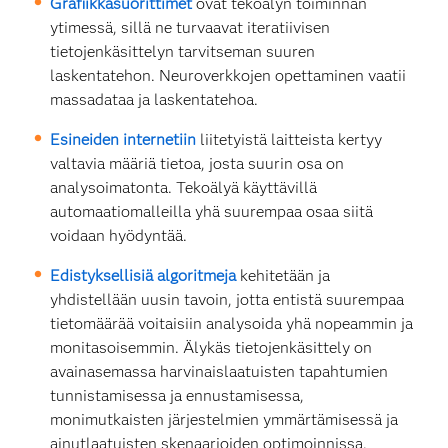
Grafiikkasuorittimet
ovat tekoälyn toiminnan
ytimessä, sillä ne turvaavat iteratiivisen
tietojenkäsittelyn tarvitseman suuren
laskentatehon. Neuroverkkojen opettaminen vaatii
massadataa ja laskentatehoa.
Esineiden internetiin
liitetyistä laitteista kertyy
valtavia määriä tietoa, josta suurin osa on
analysoimatonta. Tekoälyä käyttävillä
automaatiomalleilla yhä suurempaa osaa siitä
voidaan hyödyntää.
Edistyksellisiä algoritmeja
kehitetään ja
yhdistellään uusin tavoin, jotta entistä suurempaa
tietomäärää voitaisiin analysoida yhä nopeammin ja
monitasoisemmin. Älykäs tietojenkäsittely on
avainasemassa harvinaislaatuisten tapahtumien
tunnistamisessa ja ennustamisessa,
monimutkaisten järjestelmien ymmärtämisessä ja
ainutlaatuisten skenaarioiden optimoinnissa.