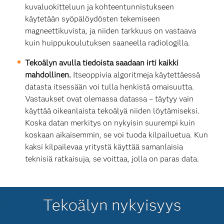
kuvaluokitteluun ja kohteentunnistukseen
käytetään syöpälöydösten tekemiseen
magneettikuvista, ja niiden tarkkuus on vastaava
kuin huippukoulutuksen saaneella radiologilla.
Tekoälyn avulla tiedoista saadaan irti kaikki
mahdollinen.
Itseoppivia algoritmeja käytettäessä
datasta itsessään voi tulla henkistä omaisuutta.
Vastaukset ovat olemassa datassa – täytyy vain
käyttää oikeanlaista tekoälyä niiden löytämiseksi.
Koska datan merkitys on nykyisin suurempi kuin
koskaan aikaisemmin, se voi tuoda kilpailuetua. Kun
kaksi kilpailevaa yritystä käyttää samanlaisia
teknisiä ratkaisuja, se voittaa, jolla on paras data.
Tekoälyn nykyisyys