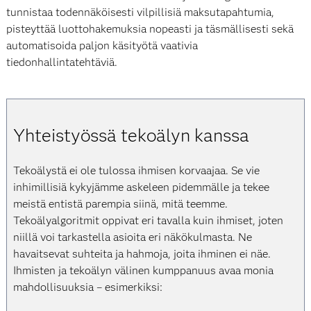
tunnistaa todennäköisesti vilpillisiä maksutapahtumia,
pisteyttää luottohakemuksia nopeasti ja täsmällisesti sekä
automatisoida paljon käsityötä vaativia
tiedonhallintatehtäviä.
Yhteistyössä tekoälyn kanssa
Tekoälystä ei ole tulossa ihmisen korvaajaa. Se vie
inhimillisiä kykyjämme askeleen pidemmälle ja tekee
meistä entistä parempia siinä, mitä teemme.
Tekoälyalgoritmit oppivat eri tavalla kuin ihmiset, joten
niillä voi tarkastella asioita eri näkökulmasta. Ne
havaitsevat suhteita ja hahmoja, joita ihminen ei näe.
Ihmisten ja tekoälyn välinen kumppanuus avaa monia
mahdollisuuksia – esimerkiksi: