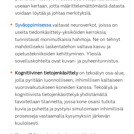
useaan kertaan, jotta määrittelemättömästä datasta
voidaan löytää ja johtaa merkityksiä.
Syväoppimisessa
valtavat neuroverkot, joissa on
useita tiedonkäsittely-yksiköiden kerroksia,
tunnistavat monimutkaisia hahmoja. Ne on tehnyt
mahdolliseksi laskentatehon valtava kasvu ja
opetustekniikoiden kehittyminen. Yleisiä
sovelluskohteita ovat kuvan- ja puheentunnistus.
Kognitiivinen tietojenkäsittely
on tekoälyn osa-alue,
jolla pyritään luonnolliseen, inhimillisen kaltaiseen
vuorovaikutukseen koneiden kanssa. Tekoälyä ja
kognitiivista tietojenkäsittelyä yhdistämällä
tavoitellaan tilannetta, jossa kone osaisi tulkita
kuvia ja puhetta ja pystyisi simuloimaan inhimillisiä
prosesseja vastaamalla kysymyksiin järkevän
kuuloisesti.