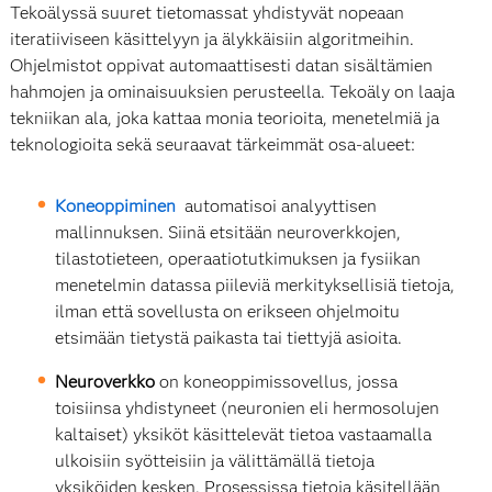
Tekoälyssä suuret tietomassat yhdistyvät nopeaan
iteratiiviseen käsittelyyn ja älykkäisiin algoritmeihin.
Ohjelmistot oppivat automaattisesti datan sisältämien
hahmojen ja ominaisuuksien perusteella. Tekoäly on laaja
tekniikan ala, joka kattaa monia teorioita, menetelmiä ja
teknologioita sekä seuraavat tärkeimmät osa-alueet:
Koneoppiminen
automatisoi analyyttisen
mallinnuksen. Siinä etsitään neuroverkkojen,
tilastotieteen, operaatiotutkimuksen ja fysiikan
menetelmin datassa piileviä merkityksellisiä tietoja,
ilman että sovellusta on erikseen ohjelmoitu
etsimään tietystä paikasta tai tiettyjä asioita.
Neuroverkko
on koneoppimissovellus, jossa
toisiinsa yhdistyneet (neuronien eli hermosolujen
kaltaiset) yksiköt käsittelevät tietoa vastaamalla
ulkoisiin syötteisiin ja välittämällä tietoja
yksiköiden kesken. Prosessissa tietoja käsitellään