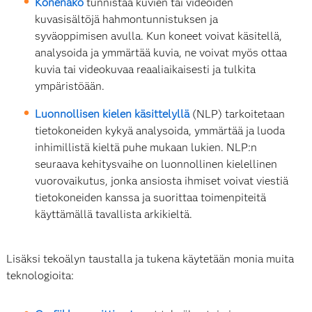
Konenäkö
tunnistaa kuvien tai videoiden
kuvasisältöjä hahmontunnistuksen ja
syväoppimisen avulla. Kun koneet voivat käsitellä,
analysoida ja ymmärtää kuvia, ne voivat myös ottaa
kuvia tai videokuvaa reaaliaikaisesti ja tulkita
ympäristöään.
Luonnollisen kielen käsittelyllä
(NLP) tarkoitetaan
tietokoneiden kykyä analysoida, ymmärtää ja luoda
inhimillistä kieltä puhe mukaan lukien. NLP:n
seuraava kehitysvaihe on luonnollinen kielellinen
vuorovaikutus, jonka ansiosta ihmiset voivat viestiä
tietokoneiden kanssa ja suorittaa toimenpiteitä
käyttämällä tavallista arkikieltä.
Lisäksi tekoälyn taustalla ja tukena käytetään monia muita
teknologioita: