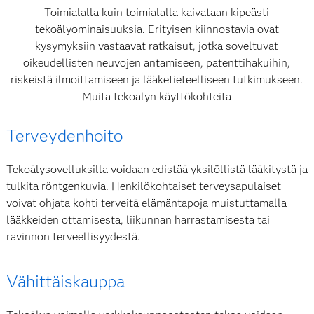
Toimialalla kuin toimialalla kaivataan kipeästi
tekoälyominaisuuksia. Erityisen kiinnostavia ovat
kysymyksiin vastaavat ratkaisut, jotka soveltuvat
oikeudellisten neuvojen antamiseen, patenttihakuihin,
riskeistä ilmoittamiseen ja lääketieteelliseen tutkimukseen.
Muita tekoälyn käyttökohteita
Terveydenhoito
Tekoälysovelluksilla voidaan edistää yksilöllistä lääkitystä ja
tulkita röntgenkuvia. Henkilökohtaiset terveysapulaiset
voivat ohjata kohti terveitä elämäntapoja muistuttamalla
lääkkeiden ottamisesta, liikunnan harrastamisesta tai
ravinnon terveellisyydestä.
Vähittäiskauppa