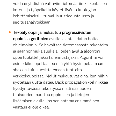
voidaan yhdistää valtaviin tietomääriin kaikenlaisen
kotona ja työpaikalla käytettävän teknologian
kehittämiseksi – turvallisuustiedustelusta ja
sijoitusanalytiikkaan.
Tekoäly oppii ja mukautuu progressiivisten
oppimisalgoritmien
avulla ja antaa datan hoitaa
ohjelmoinnin. Se havaitsee tietomassasta rakenteita
ja säännönmukaisuuksia, joiden avulla algoritmi
oppii luokittelijaksi tai ennustajaksi. Algoritmi voi
esimerkiksi opettaa itsensä yhtä hyvin pelaamaan
shakkia kuin suosittelemaan tuotteita
verkkokaupoissa. Mallit mukautuvat aina, kun niihin
syötetään uutta dataa. Back propagation -tekniikkaa
hyödyntävässä tekoälyssä malli saa uuden
tilaisuuden muuttua oppimisen ja tietojen
lisäämisen avulla, jos sen antama ensimmäinen
vastaus ei ole oikea.