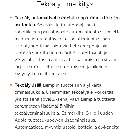
Tekoälyn merkitys
Tekoäly automatisoi toisteista oppimista ja tietojen
seulontaa
. Se eroaa laitteistopohjaisesta
robotiikkaan perustuvasta automaatiosta siten, että
manuaalisten tehtävien automatisoinnin sijaan
tekoäly suorittaa toistuvia tietokonepohjaisia
tehtäviä suurilla tietomäärillä luotettavasti ja
väsymättä. Tässä automaatiossa ihmisiä tarvitaan
järjestelmän asetusten tekemiseen ja oikeiden
kysymysten esittämiseen.
Tekoäly lisää
aiempiin tuotteisiin älykkäitä
ominaisuuksia. Useimmiten tekoälyä ei voi ostaa
yksittäisenä sovelluksena, vaan aiempia tuotteita
parannetaan lisäämällä niihin
tekoälyominaisuuksia. Esimerkiksi Siri oli uuden
Apple-tuotesukupolven lisäominaisuus.
Automaatiota, myyntialustoja, botteja ja älykoneita