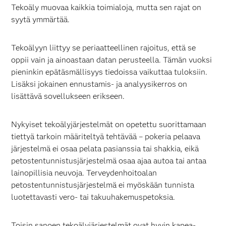
Tekoäly muovaa kaikkia toimialoja, mutta sen rajat on
syytä ymmärtää.
Tekoälyyn liittyy se periaatteellinen rajoitus, että se
oppii vain ja ainoastaan datan perusteella. Tämän vuoksi
pieninkin epätäsmällisyys tiedoissa vaikuttaa tuloksiin.
Lisäksi jokainen ennustamis- ja analyysikerros on
lisättävä sovellukseen erikseen.
Nykyiset tekoälyjärjestelmät on opetettu suorittamaan
tiettyä tarkoin määriteltyä tehtävää – pokeria pelaava
järjestelmä ei osaa pelata pasianssia tai shakkia, eikä
petostentunnistusjärjestelmä osaa ajaa autoa tai antaa
lainopillisia neuvoja. Terveydenhoitoalan
petostentunnistusjärjestelmä ei myöskään tunnista
luotettavasti vero- tai takuuhakemuspetoksia.
Toisin sanoen tekoälyjärjestelmät ovat hyvin kapea-