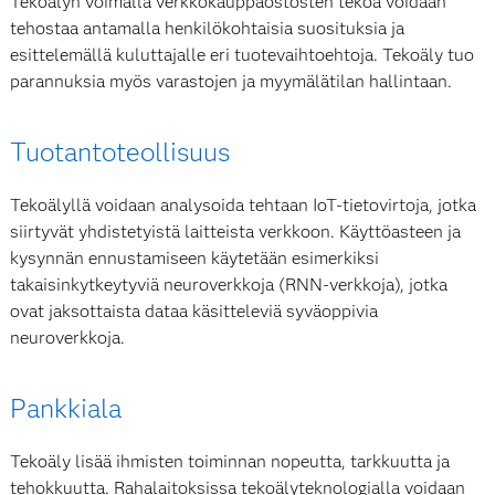
Tekoälyn voimalla verkkokauppaostosten tekoa voidaan
tehostaa antamalla henkilökohtaisia suosituksia ja
esittelemällä kuluttajalle eri tuotevaihtoehtoja. Tekoäly tuo
parannuksia myös varastojen ja myymälätilan hallintaan.
Tuotantoteollisuus
Tekoälyllä voidaan analysoida tehtaan IoT-tietovirtoja, jotka
siirtyvät yhdistetyistä laitteista verkkoon. Käyttöasteen ja
kysynnän ennustamiseen käytetään esimerkiksi
takaisinkytkeytyviä neuroverkkoja (RNN-verkkoja), jotka
ovat jaksottaista dataa käsitteleviä syväoppivia
neuroverkkoja.
Pankkiala
Tekoäly lisää ihmisten toiminnan nopeutta, tarkkuutta ja
tehokkuutta. Rahalaitoksissa tekoälyteknologialla voidaan