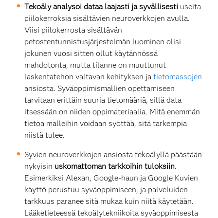
Tekoäly analysoi dataa laajasti ja syvällisesti
useita
piilokerroksia sisältävien neuroverkkojen avulla.
Viisi piilokerrosta sisältävän
petostentunnistusjärjestelmän luominen olisi
jokunen vuosi sitten ollut käytännössä
mahdotonta, mutta tilanne on muuttunut
laskentatehon valtavan kehityksen ja
tietomassojen
ansiosta. Syväoppimismallien opettamiseen
tarvitaan erittäin suuria tietomääriä, sillä data
itsessään on niiden oppimateriaalia. Mitä enemmän
tietoa malleihin voidaan syöttää, sitä tarkempia
niistä tulee.
Syvien neuroverkkojen ansiosta tekoälyllä päästään
nykyisin
uskomattoman tarkkoihin tuloksiin
.
Esimerkiksi Alexan, Google-haun ja Google Kuvien
käyttö perustuu syväoppimiseen, ja palveluiden
tarkkuus paranee sitä mukaa kuin niitä käytetään.
Lääketieteessä tekoälytekniikoita syväoppimisesta