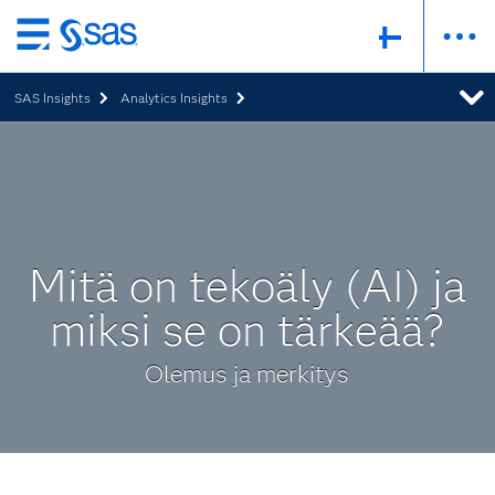
Skip
to
SAS Insights
Analytics Insights
main
content
Mitä on tekoäly (AI) ja
miksi se on tärkeää?
Olemus ja merkitys