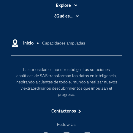
Explore
Accesibilidad
¿Qué es...
Certificación
Analítica
Compañía
Ciencia de datos
Comunidades
Inicio
Capacidades ampliadas
Cloud Computing
Desarrolladores
Inteligencia artificial
Para los educadores
Internet de las Cosas
La curiosidad es nuestro código. Las soluciones
Documentación
Transformación digital
analíticas de SAS transforman los datos en inteligencia,
Estudiantes
inspirando a clientes de todo el mundo a realizar nuevos
y extraordinarios descubrimientos que impulsan el
Eventos
progreso.
Formación
Contáctenos
Industrias
Mi SAS
Follow Us
Oportunidades profesionales