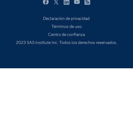
Facebook
Twitter
LinkedIn
YouTube
RSS
Probar / Comprar
Productos
Declaración de privacidad
Términos de uso
Sala de prensa
Centro de confianza
SAS Viya
2023 SAS Institute Inc. Todos los derechos reservados.
Soluciones
Soporte & Servicios
Tutoriales en vídeo
¿Por qué SAS?