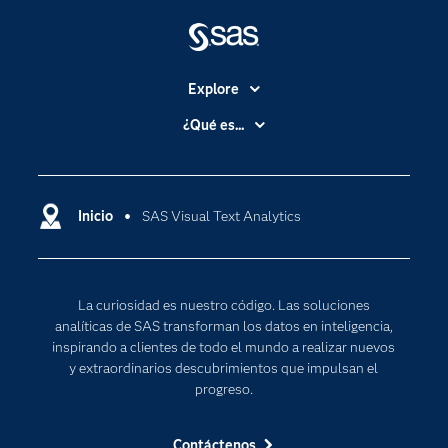
Explore
Accesibilidad
¿Qué es...
Certificación
Analítica
Compañía
Ciencia de datos
Comunidades
Inicio
SAS Visual Text Analytics
Cloud Computing
Desarrolladores
Inteligencia artificial
Para los educadores
Internet de las Cosas
La curiosidad es nuestro código. Las soluciones
Documentación
Transformación digital
analíticas de SAS transforman los datos en inteligencia,
Estudiantes
inspirando a clientes de todo el mundo a realizar nuevos
y extraordinarios descubrimientos que impulsan el
Eventos
progreso.
Formación
Contáctenos
Industrias