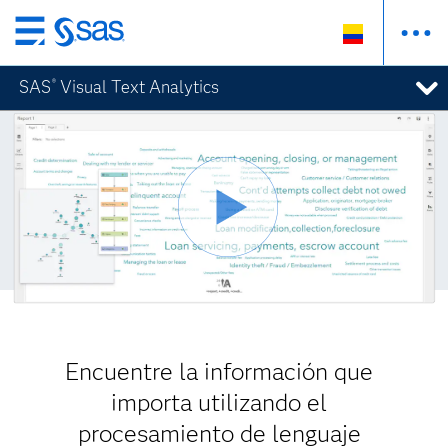
Ir
al
SAS
Visual Text Analytics
®
contenido
principal
Encuentre la información que
importa utilizando el
procesamiento de lenguaje