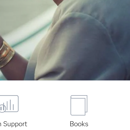
h Support
Books