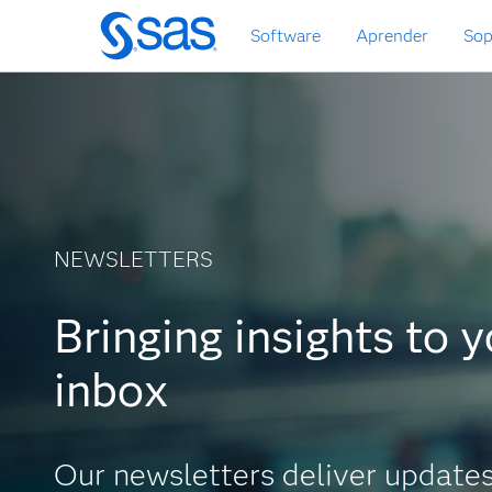
Ir
Software
Aprender
Sop
al
contenido
principal
NEWSLETTERS
newsletters
Bringing insights to 
inbox
Our newsletters deliver update