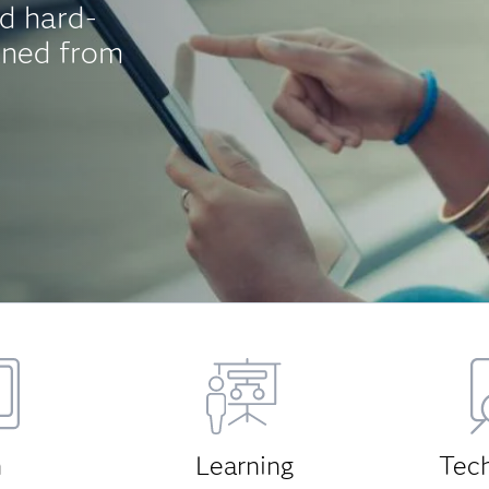
d hard-
aned from
h
Learning
Tec