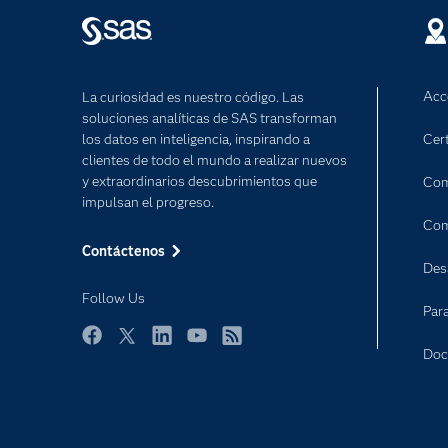
Acc
La curiosidad es nuestro código. Las
soluciones analíticas de SAS transforman
los datos en inteligencia, inspirando a
Cert
clientes de todo el mundo a realizar nuevos
y extraordinarios descubrimientos que
Com
impulsan el progreso.
Com
Contáctenos
Des
Follow Us
Par
Facebook
Twitter
LinkedIn
YouTube
RSS
Doc