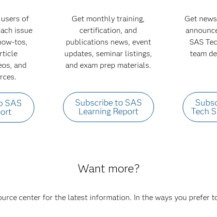
users of
Get monthly training,
Get news
 Each issue
certification, and
announce
 how-tos,
publications news, event
SAS Tec
rticle
updates, seminar listings,
team de
deos, and
and exam prep materials.
rces.
Subscribe to SAS
Subsc
to SAS
Learning Report
Tech 
ort
Want more?
ource center for the latest information. In the ways you prefer 