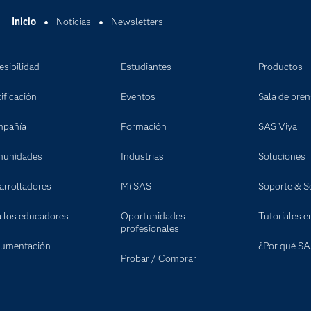
Inicio
Noticias
Newsletters
esibilidad
Estudiantes
Productos
ificación
Eventos
Sala de pre
pañía
Formación
SAS Viya
unidades
Industrias
Soluciones
arrolladores
Mi SAS
Soporte & Se
a los educadores
Oportunidades
Tutoriales e
profesionales
umentación
¿Por qué SA
Probar / Comprar