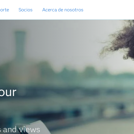
orte
Socios
Acerca de nosotros
your
s and views