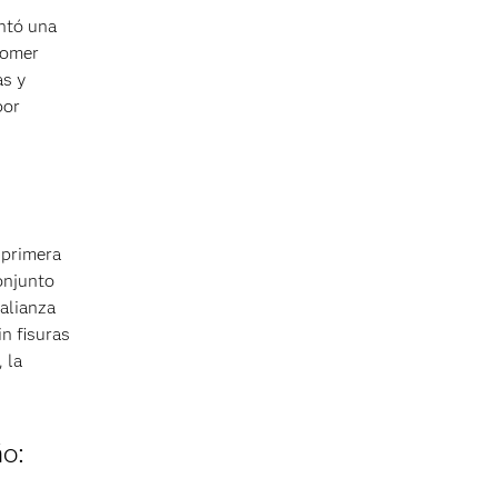
ntó una
tomer
as y
por
 primera
onjunto
 alianza
n fisuras
 la
ño: