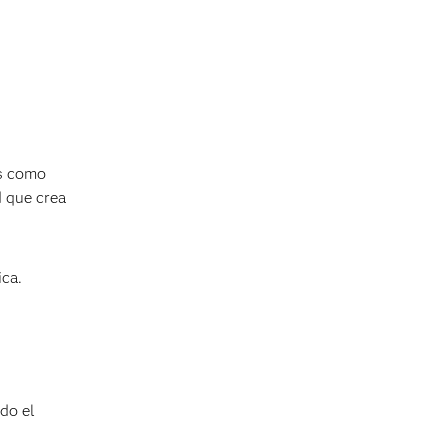
es como
 que crea
ica.
odo el