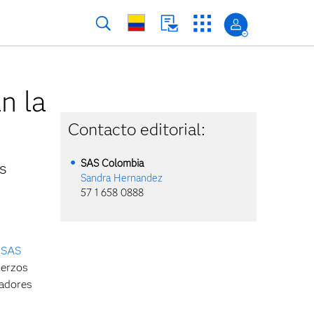
n la
Contacto editorial:
SAS
Colombia
as
Sandra Hernandez
57 1 658 0888
e
SAS
uerzos
nadores