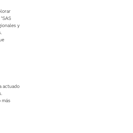
lorar
. "SAS
ionales y
.
ue
ha actuado
s.
o más