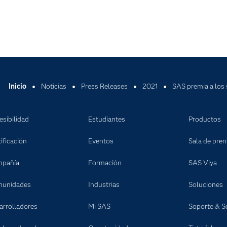
Inicio
Noticias
Press Releases
2021
SAS premia a los 
esibilidad
Estudiantes
Productos
ificación
Eventos
Sala de pre
pañía
Formación
SAS Viya
unidades
Industrias
Soluciones
arrolladores
Mi SAS
Soporte & Se