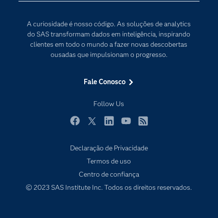
Documentação
Transformação digital
A curiosidade é nosso código. As soluções de analytics
PARA EDUCADORES
do SAS transformam dados em inteligência, inspirando
clientes em todo o mundo a fazer novas descobertas
Empresa
ousadas que impulsionam o progresso.
Estudante
Eventos
Fale Conosco
Experimentar / Comprar
Follow Us
Indústrias
My SAS
Facebook
Twitter
LinkedIn
YouTube
RSS
Por que o SAS?
Declaração de Privacidade
Produtos
Termos de uso
Centro de confiança
Sala de Notícias
© 2023 SAS Institute Inc. Todos os direitos reservados.
SAS Viya
Soluções