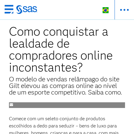
Pular
para
Como conquistar a
o
conteúdo
lealdade de
principal
compradores online
inconstantes?
O modelo de vendas relâmpago do site
Gilt elevou as compras online ao nível
de um esporte competitivo. Saiba como.
Comece com um seleto conjunto de produtos
escolhidos a dedo para seduzir – bens de luxo para
mulheres, homens, crianças e para a casa, com mais