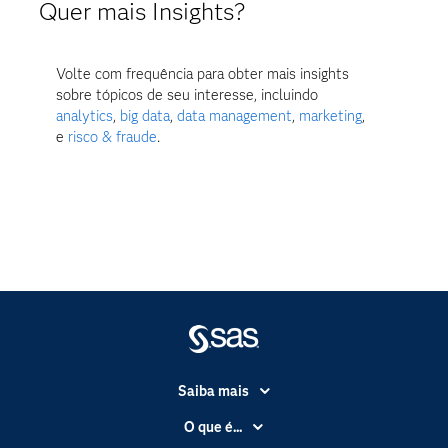
Quer mais Insights?
Volte com frequência para obter mais insights
sobre tópicos de seu interesse, incluindo
analytics
,
big data
,
data management
,
marketing
,
e
risco & fraude
.
Saiba mais
Acessibilidade
O que é...