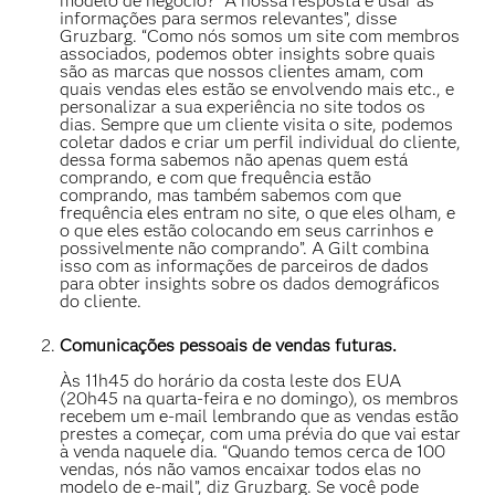
modelo de negócio? “A nossa resposta é usar as
informações para sermos relevantes”, disse
Gruzbarg. “Como nós somos um site com membros
associados, podemos obter insights sobre quais
são as marcas que nossos clientes amam, com
quais vendas eles estão se envolvendo mais etc., e
personalizar a sua experiência no site todos os
dias. Sempre que um cliente visita o site, podemos
coletar dados e criar um perfil individual do cliente,
dessa forma sabemos não apenas quem está
comprando, e com que frequência estão
comprando, mas também sabemos com que
frequência eles entram no site, o que eles olham, e
o que eles estão colocando em seus carrinhos e
possivelmente não comprando”. A Gilt combina
isso com as informações de parceiros de dados
para obter insights sobre os dados demográficos
do cliente.
Comunicações pessoais de vendas futuras.
Às 11h45 do horário da costa leste dos EUA
(20h45 na quarta-feira e no domingo), os membros
recebem um e-mail lembrando que as vendas estão
prestes a começar, com uma prévia do que vai estar
à venda naquele dia. “Quando temos cerca de 100
vendas, nós não vamos encaixar todos elas no
modelo de e-mail”, diz Gruzbarg. Se você pode