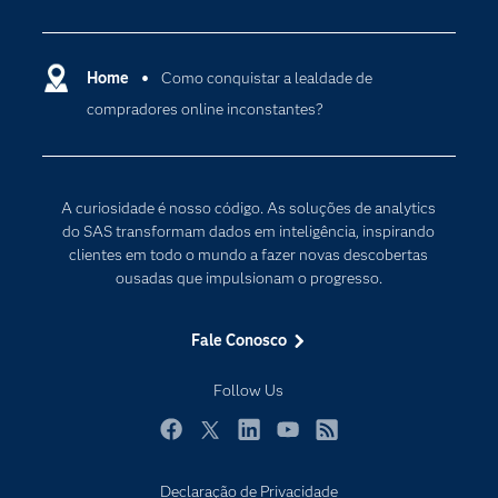
Apoio & Serviços
Análise de dados
Carreiras
Ciência dos dados
Certificação
Home
Como conquistar a lealdade de
Computação em nuvem
compradores online inconstantes?
Comunidades
Inteligência artificial
Desenvolvedores
Internet das Coisas
Documentação
Transformação digital
A curiosidade é nosso código. As soluções de analytics
PARA EDUCADORES
do SAS transformam dados em inteligência, inspirando
clientes em todo o mundo a fazer novas descobertas
Empresa
ousadas que impulsionam o progresso.
Estudante
Eventos
Fale Conosco
Experimentar / Comprar
Follow Us
Indústrias
My SAS
Facebook
Twitter
LinkedIn
YouTube
RSS
Por que o SAS?
Declaração de Privacidade