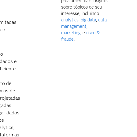
para obter mais insights
sobre tópicos de seu
interesse, incluindo
analytics
,
big data
,
data
imitadas
management
,
o e
marketing
, e
risco &
fraude
.
mo
 dados e
ficiente
to de
rmas de
rojetadas
nçadas
gar dados
os
lytics,
ataformas