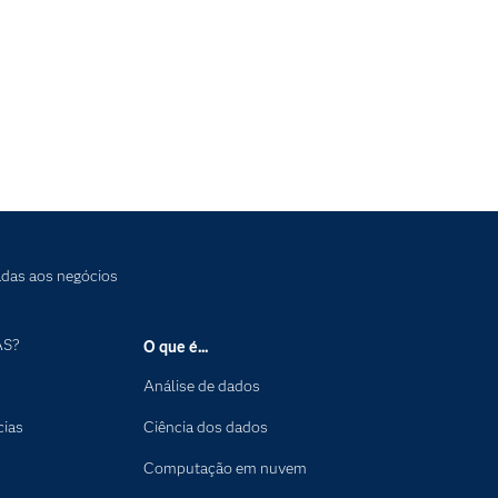
tadas aos negócios
AS?
O que é...
Análise de dados
cias
Ciência dos dados
Computação em nuvem