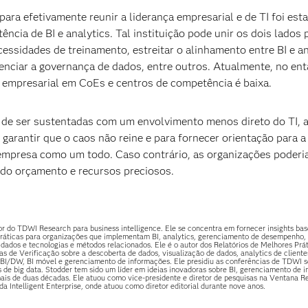
a efetivamente reunir a liderança empresarial e de TI foi est
cia de BI e analytics. Tal instituição pode unir os dois lados 
cessidades de treinamento, estreitar o alinhamento entre BI e an
renciar a governança de dados, entre outros. Atualmente, no ent
 empresarial em CoEs e centros de competência é baixa.
m de ser sustentadas com um envolvimento menos direto do TI, 
 garantir que o caos não reine e para fornecer orientação para 
 empresa como um todo. Caso contrário, as organizações poderia
 do orçamento e recursos preciosos.
do TDWI Research para business intelligence. Ele se concentra em fornecer insights ba
práticas para organizações que implementam BI, analytics, gerenciamento de desempenho,
 dados e tecnologias e métodos relacionados. Ele é o autor dos Relatórios de Melhores Prá
as de Verificação sobre a descoberta de dados, visualização de dados, analytics de cliente
e BI/DW, BI móvel e gerenciamento de informações. Ele presidiu as conferências de TDWI 
cs de big data. Stodder tem sido um líder em ideias inovadoras sobre BI, gerenciamento de 
is de duas décadas. Ele atuou como vice-presidente e diretor de pesquisas na Ventana Re
da Intelligent Enterprise, onde atuou como diretor editorial durante nove anos.