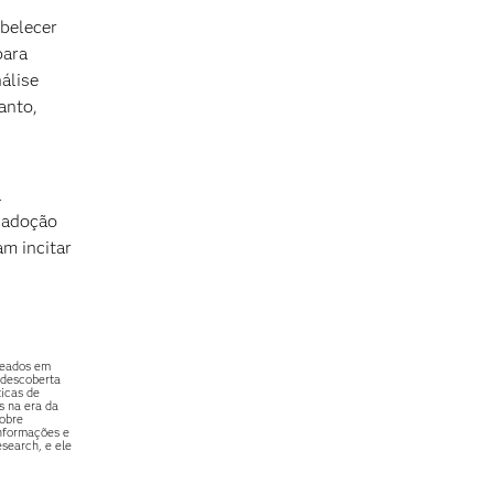
abelecer
para
álise
anto,
a
a adoção
m incitar
seados em
 descoberta
ticas de
s na era da
sobre
informações e
search, e ele