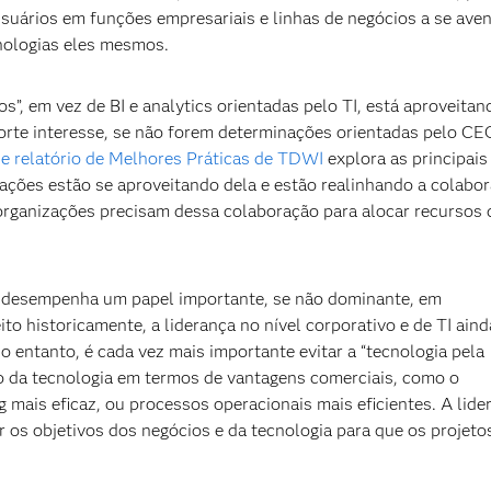
 usuários em funções empresariais e linhas de negócios a se ave
cnologias eles mesmos.
s”, em vez de BI e analytics orientadas pelo TI, está aproveitan
orte interesse, se não forem determinações orientadas pelo CE
e relatório de Melhores Práticas de TDWI
explora as principais
ações estão se aproveitando dela e estão realinhando a colabo
s organizações precisam dessa colaboração para alocar recursos
a desempenha um papel importante, se não dominante, em
to historicamente, a liderança no nível corporativo e de TI aind
No entanto, é cada vez mais importante evitar a “tecnologia pela
ão da tecnologia em termos de vantagens comerciais, como o
g mais eficaz, ou processos operacionais mais eficientes. A lide
ar os objetivos dos negócios e da tecnologia para que os projet