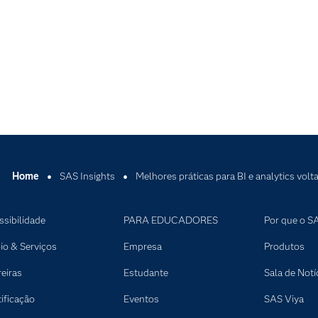
Home
SAS Insights
Melhores práticas para BI e analytics vol
ssibilidade
PARA EDUCADORES
Por que o S
io & Serviços
Empresa
Produtos
reiras
Estudante
Sala de Notí
tificação
Eventos
SAS Viya