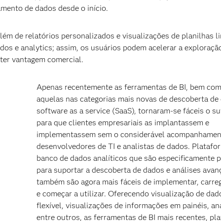
amento de dados desde o início.
ém de relatórios personalizados e visualizações de planilhas l
dos e analytics; assim, os usuários podem acelerar a exploraçã
bter vantagem comercial.
Apenas recentemente as ferramentas de BI, bem co
aquelas nas categorias mais novas de descoberta de
software as a service (SaaS), tornaram-se fáceis o su
para que clientes empresariais as implantassem e
implementassem sem o considerável acompanhamen
desenvolvedores de TI e analistas de dados. Platafo
banco de dados analíticos que são especificamente p
para suportar a descoberta de dados e análises ava
também são agora mais fáceis de implementar, carre
e começar a utilizar. Oferecendo visualização de dad
flexível, visualizações de informações em painéis, ana
entre outros, as ferramentas de BI mais recentes, pl