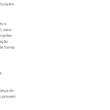
nturarem
do o
O, para
 razões
ração
 de forma
a
rança do
os possam