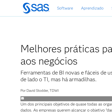
Pular
Software
Aprendizado
para
o
conteúdo
principal
Melhores práticas pa
aos negócios
Ferramentas de BI novas e fáceis de u
de lado o TI, mas há armadilhas.
Por David Stodder, TDWI
Um dos principais objetivos de quase todas as orga
dados. As empresas querem alcançar o objetivo “dado