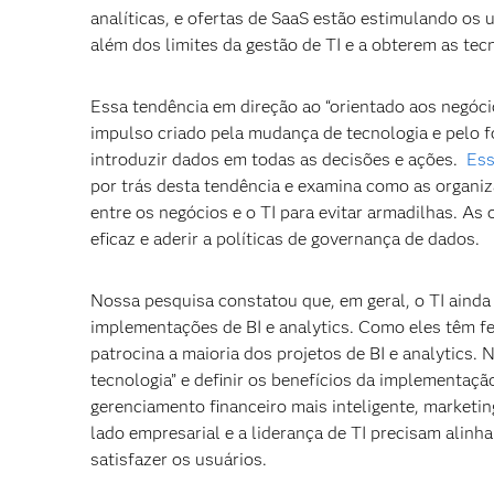
analíticas, e ofertas de SaaS estão estimulando os
além dos limites da gestão de TI e a obterem as te
Essa tendência em direção ao “orientado aos negócio
impulso criado pela mudança de tecnologia e pelo f
introduzir dados em todas as decisões e ações.
Ess
por trás desta tendência e examina como as organiz
entre os negócios e o TI para evitar armadilhas. A
eficaz e aderir a políticas de governança de dados.
Nossa pesquisa constatou que, em geral, o TI aind
implementações de BI e analytics. Como eles têm fei
patrocina a maioria dos projetos de BI e analytics. 
tecnologia” e definir os benefícios da implementaç
gerenciamento financeiro mais inteligente, marketin
lado empresarial e a liderança de TI precisam alinh
satisfazer os usuários.