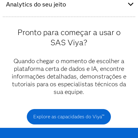
interpretabilidade de modelos, além de monitoramento
Analytics do seu jeito
de justiça e viés. Com governança robusta e insights
transparentes, você pode tomar decisões confiáveis e
Seja para gerenciar uma pequena seguradora ou uma
verificáveis, em qualquer escala.
grande companhia, o Viya™ se integra perfeitamente a
Pronto para começar a usar o
ambientes nativos ou agnósticos da nuvem, com
SAS Viya?
portabilidade total.
Quando chegar o momento de escolher a
plataforma certa de dados e IA, encontre
informações detalhadas, demonstrações e
tutoriais para os especialistas técnicos da
sua equipe.
Explore as capacidades do Viya™