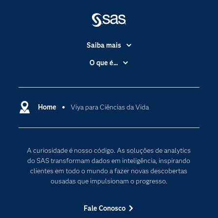
Saiba mais
Acessibilidade
O que é...
Apoio & Serviços
Análise de dados
Carreiras
Ciência dos dados
Certificação
Home
Viya para Ciências da Vida
Computação em nuvem
Comunidades
Inteligência artificial
Desenvolvedores
Internet das Coisas
A curiosidade é nosso código. As soluções de analytics
Documentação
Transformação digital
do SAS transformam dados em inteligência, inspirando
PARA EDUCADORES
clientes em todo o mundo a fazer novas descobertas
ousadas que impulsionam o progresso.
Empresa
Estudante
Fale Conosco