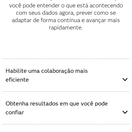
você pode entender o que está acontecendo
com seus dados agora, prever como se
adaptar de forma contínua e avançar mais
rapidamente.
Habilite uma colaboração mais
eficiente
O SAS Viya oferece uma única plataforma para todos os
perfis de usuários – de cientistas de dados a analistas
Obtenha resultados em que você pode
de negócios e equipes de TI. Use a linguagem de sua
confiar
preferência ou aproveite a interface no-code, com
recursos de arrastar e soltar.
O SAS Viya conta com recursos integrados de