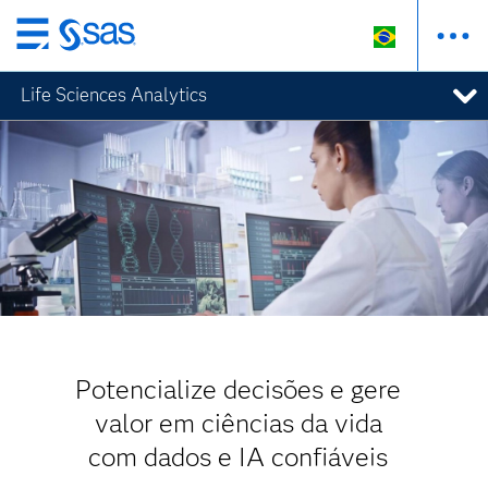
Pular
para
Life Sciences Analytics
o
conteúdo
principal
Potencialize decisões e gere
valor em ciências da vida
com dados e IA confiáveis