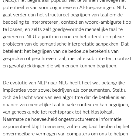
(NLU). Het begint aan populariteit te winnen vanwege het
potentieel ervan voor cognitieve en AI-toepassingen. NLU
gaat verder dan het structureel begrijpen van taal om de
bedoeling te interpreteren, context en woord-ambiguïteit op
te lossen, en zelfs zelf goedgevormde menselijke taal te
genereren. NLU-algoritmen moeten het uiterst complexe
probleem van de semantische interpretatie aanpakken. Dat
betekent: het begrijpen van de bedoelde betekenis van
gesproken of geschreven taal, met alle subtiliteiten, context
en gevolgtrekkingen die wij mensen kunnen begrijpen.
De evolutie van NLP naar NLU heeft heel wat belangrijke
implicaties voor zowel bedrijven als consumenten. Stelt u
zich de kracht voor van een algoritme dat de betekenis en
nuance van menselijke taal in vele contexten kan begrijpen,
van geneeskunde tot rechtspraak tot het klaslokaal.
Naarmate de hoeveelheid ongestructureerde informatie
exponentieel blijft toenemen, zullen wij baat hebben bij het
onvermoeibare vermogen van computers om ons te helpen