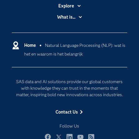
Explore
Accessibility
What is...
Careers
Analytics
Certification
Artificial Intelligence
Communities
Home
Natural Language Processing (NLP): wat is
Cloud Computing
het en waarom is het belangrijk
Company
Data Science
Developers
Digital Transformation
Documentation
Internet of Things
SAS data and AI solutions provide our global customers
For Educators
with knowledge they can trust in the moments that
matter, inspiring bold new innovations across industries.
Events
Industries
Contact Us
My SAS
Follow Us
Newsroom
Products