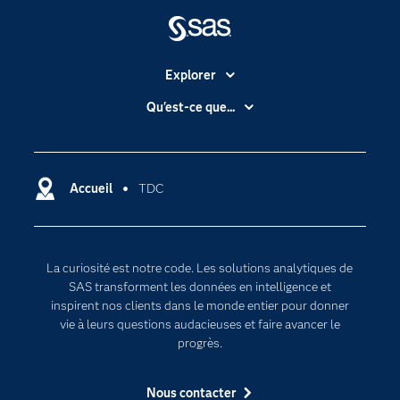
Explorer
Accessibilité
Qu'est-ce que...
Actualités
Cloud computing
Carrières
Data science
Certifications
Accueil
TDC
Intelligence artificielle
Communities
Internet des objets
Developers
L'analytique
La curiosité est notre code. Les solutions analytiques de
Documentation
Transformation digitale
SAS transforment les données en intelligence et
Pour les enseignants
inspirent nos clients dans le monde entier pour donner
vie à leurs questions audacieuses et faire avancer le
Entreprise
progrès.
Etudiants
Nous contacter
Formations