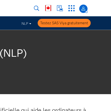
Testez SAS Viya gratuitement
NLP
 (NLP)
ificielle
qui aide les ordinateurs à