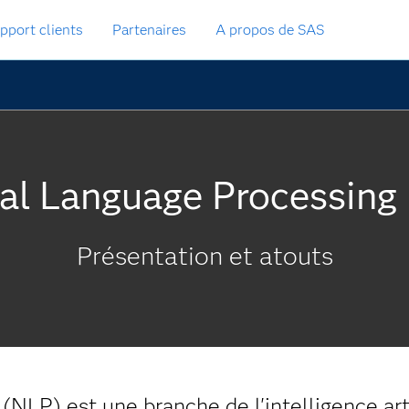
pport clients
Partenaires
A propos de SAS
al Language Processing
Présentation et atouts
(NLP) est une branche de l'intelligence art