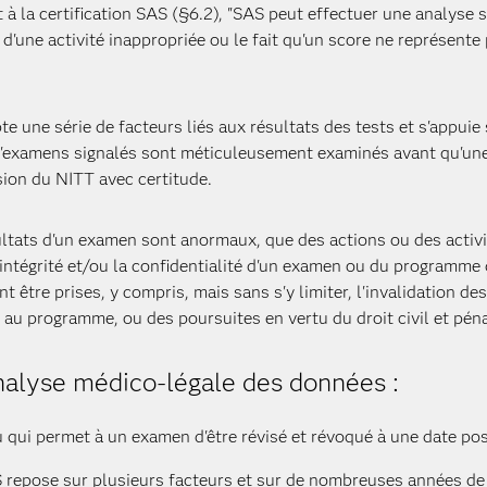
at à la certification SAS (§6.2), "SAS peut effectuer une analyse
s d'une activité inappropriée ou le fait qu'un score ne représen
 une série de facteurs liés aux résultats des tests et s'appuie 
d'examens signalés sont méticuleusement examinés avant qu'une d
sion du NITT avec certitude.
sultats d'un examen sont anormaux, que des actions ou des activi
intégrité et/ou la confidentialité d'un examen ou du programme 
être prises, y compris, mais sans s'y limiter, l'invalidation de
 au programme, ou des poursuites en vertu du droit civil et péna
analyse médico-légale des données :
qui permet à un examen d'être révisé et révoqué à une date posté
 repose sur plusieurs facteurs et sur de nombreuses années de 