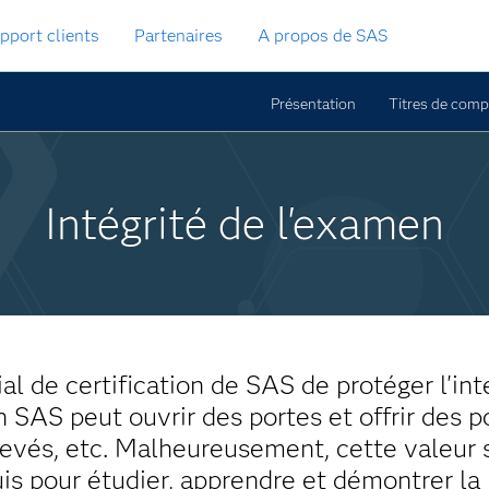
pport clients
Partenaires
A propos de SAS
Présentation
Titres de com
Intégrité de l'examen
de certification de SAS de protéger l'intégr
on SAS peut ouvrir des portes et offrir des 
élevés, etc. Malheureusement, cette valeur
uis pour étudier, apprendre et démontrer la 