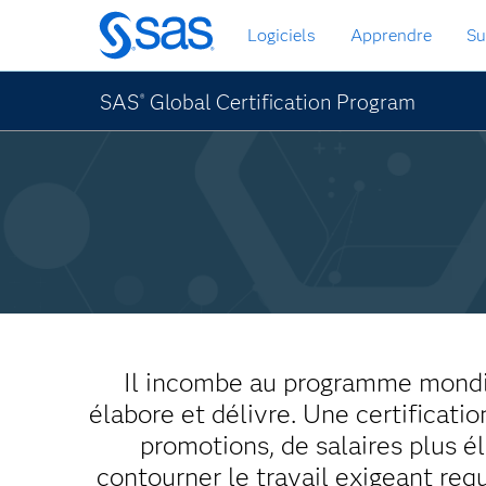
Passer
Logiciels
Apprendre
Su
au
contenu
principal
SAS
Global Certification Program
®
Il incombe au programme mondial 
élabore et délivre. Une certificati
promotions, de salaires plus 
contourner le travail exigeant req