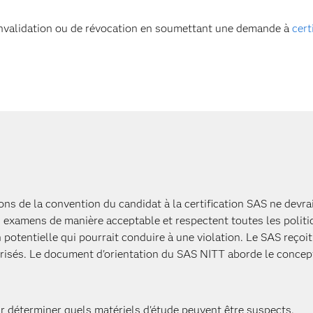
'invalidation ou de révocation en soumettant une demande à
cer
tions de la convention du candidat à la certification SAS ne de
s examens de manière acceptable et respectent toutes les politi
n potentielle qui pourrait conduire à une violation. Le SAS reço
sés. Le document d'orientation du SAS NITT aborde le concept
r déterminer quels matériels d'étude peuvent être suspects.