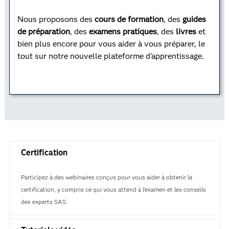
Nous proposons des
cours de formation
, des
guides
de préparation
, des
examens pratiques
, des
livres
et
Programmation avancée
bien plus encore pour vous aider à vous préparer, le
tout sur notre nouvelle plateforme d'apprentissage.
Apprenez les techniques de programmation avancée,
comment traiter les données à l'aide du langage de
requête structuré (SQL) et comment utiliser la
fonction macro de SAS.
Certification
Pour en savoir plus
Participez à des webinaires conçus pour vous aider à obtenir la
certification, y compris ce qui vous attend à l'examen et les conseils
des experts SAS.
L'IA et le machine learning