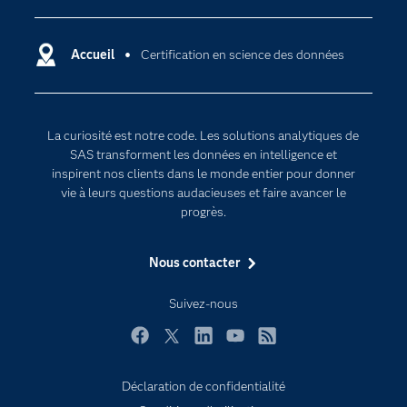
Carrières
Data science
Certifications
Accueil
Certification en science des données
Intelligence artificielle
Communities
Internet des objets
Developers
L'analytique
La curiosité est notre code. Les solutions analytiques de
Documentation
Transformation digitale
SAS transforment les données en intelligence et
Pour les enseignants
inspirent nos clients dans le monde entier pour donner
vie à leurs questions audacieuses et faire avancer le
Entreprise
progrès.
Etudiants
Nous contacter
Formations
My SAS
Suivez-nous
Pourquoi SAS ?
Facebook
Twitter
LinkedIn
YouTube
RSS
Produits
SAS Viya
Déclaration de confidentialité