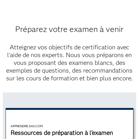
données. L'obtention de l'une d'entre elles peut lancer
votre carrière, mais les combiner pour obtenir la
certification en science des données peut transformer
votre avenir.
Préparez votre examen à venir
Atteignez vos objectifs de certification avec
l'aide de nos experts. Nous vous préparons en
Data Curation
vous proposant des examens blancs, des
exemples de questions, des recommandations
Acquérir une
solide compréhension de la gestion des
sur les cours de formation et bien plus encore.
données, de Hadoop et d'autres concepts de big data.
Ce titre est un bon point de départ si vous souhaitez
obtenir une certification en science des données.
APPRENDRE.SAS.COM
Ressources de préparation à l'examen
Pour en savoir plus