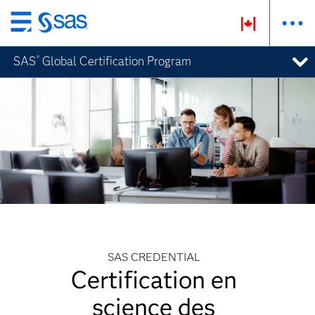
Passer
au
SAS
Global Certification Program
®
contenu
principal
SAS CREDENTIAL
Certification en
science des