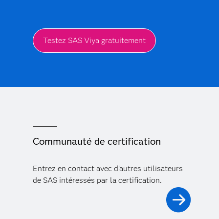
apprenant les dernières technologies d'analyse
avancée, telles que machine learning et la
modélisation prédictive. Vous acquerrez la capacité
de résoudre des défis commerciaux critiques dans
Testez SAS Viya gratuitement
tous les domaines - et, si vous combinez l'analyse
avancée avec la curation de données ou la
programmation avancée, vous pouvez obtenir une
certification en tant que scientifique des données.
Communauté de certification
Pour en savoir plus
Entrez en contact avec d'autres utilisateurs
de SAS intéressés par la certification.