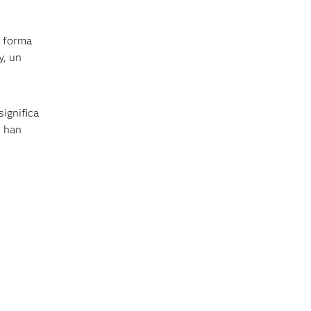
e forma
y, un
ignifica
s han