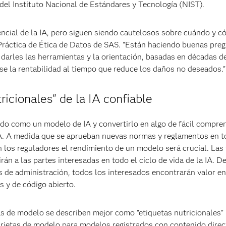
el Instituto Nacional de Estándares y Tecnología (NIST).
ncial de la IA, pero siguen siendo cautelosos sobre cuándo y 
 Práctica de Ética de Datos de SAS. "Están haciendo buenas pre
s darles las herramientas y la orientación, basadas en décadas d
lse la rentabilidad al tiempo que reduce los daños no deseados."
ricionales" de la IA confiable
cado como un modelo de IA y convertirlo en algo de fácil compre
 IA. A medida que se aprueban nuevas normas y reglamentos en t
los reguladores el rendimiento de un modelo será crucial. Las 
virán a las partes interesadas en todo el ciclo de vida de la IA. D
s de administración, todos los interesados encontrarán valor e
 y de código abierto.
s de modelo se describen mejor como "etiquetas nutricionales" 
arjetas de modelo para modelos registrados con contenido dire