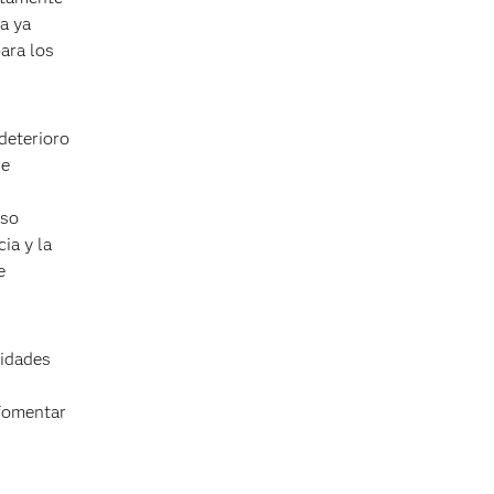
a ya
ara los
deterioro
se
uso
ia y la
e
lidades
 fomentar