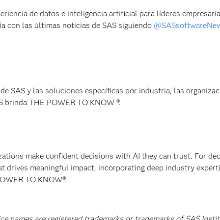
periencia de datos e inteligencia artificial para líderes empresaria
ía con las últimas noticias de SAS siguiendo
@SASsoftwareNe
de SAS y las soluciones específicas por industria, las organiza
 SAS brinda THE POWER TO KNOW ®.
izations make confident decisions with AI they can trust. For de
at drives meaningful impact, incorporating deep industry experti
E POWER TO KNOW®.
ice names are registered trademarks or trademarks of SAS Instit