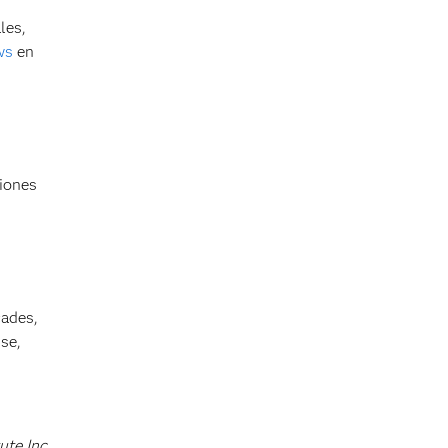
les,
ws
en
ciones
cades,
se,
ute Inc.