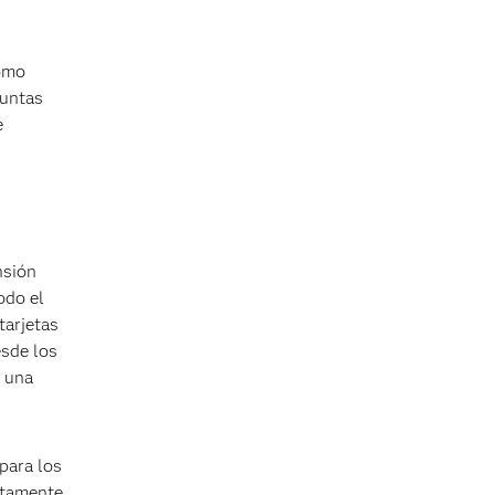
cómo
guntas
e
nsión
odo el
tarjetas
esde los
n una
para los
ctamente