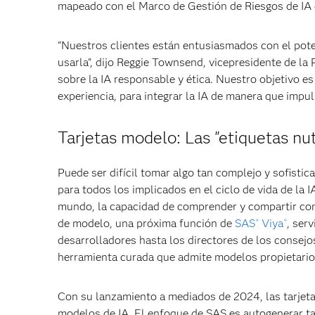
mapeado con el Marco de Gestión de Riesgos de IA d
"Nuestros clientes están entusiasmados con el pote
usarla", dijo Reggie Townsend, vicepresidente de la
sobre la IA responsable y ética. Nuestro objetivo e
experiencia, para integrar la IA de manera que impu
Tarjetas modelo: Las "etiquetas nut
Puede ser difícil tomar algo tan complejo y sofisti
para todos los implicados en el ciclo de vida de la
mundo, la capacidad de comprender y compartir con 
de modelo, una próxima función de
SAS
Viya
, ser
®
®
desarrolladores hasta los directores de los consejo
herramienta curada que admite modelos propietarios
Con su lanzamiento a mediados de 2024, las tarjeta
modelos de IA. El enfoque de SAS es autogenerar t