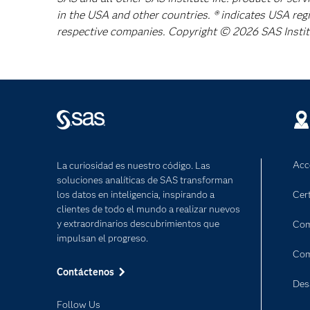
in the USA and other countries. ® indicates USA reg
respective companies. Copyright © 2026 SAS Institut
Acc
La curiosidad es nuestro código. Las
soluciones analíticas de SAS transforman
los datos en inteligencia, inspirando a
Cert
clientes de todo el mundo a realizar nuevos
y extraordinarios descubrimientos que
Com
impulsan el progreso.
Com
Contáctenos
Des
Follow Us