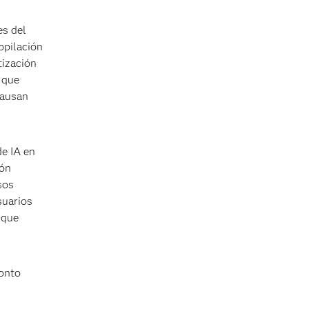
es del
opilación
tización
 que
causan
de IA en
ión
sos
suarios
 que
onto