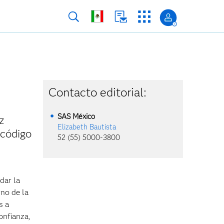
Contacto editorial:
SAS México
z
Elizabeth Bautista
 código
52 (55) 5000-3800
dar la
rno de la
s a
onfianza,