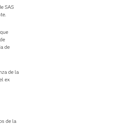
 de SAS
nte.
 que
 de
ia de
nza de la
el ex
os de la