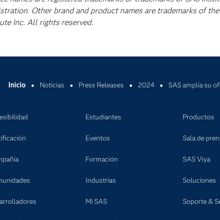
istration. Other brand and product names are trademarks of the
e Inc. All rights reserved.
Inicio
Noticias
Press Releases
2024
SAS amplía su ofe
esibilidad
Estudiantes
Productos
ificación
Eventos
Sala de pre
pañía
Formación
SAS Viya
unidades
Industrias
Soluciones
arrolladores
Mi SAS
Soporte & Se