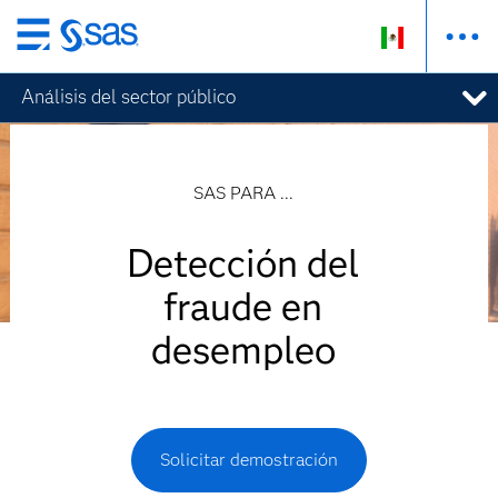
Ir
al
Análisis del sector público
contenido
principal
SAS PARA ...
Detección del
fraude en
desempleo
Solicitar demostración