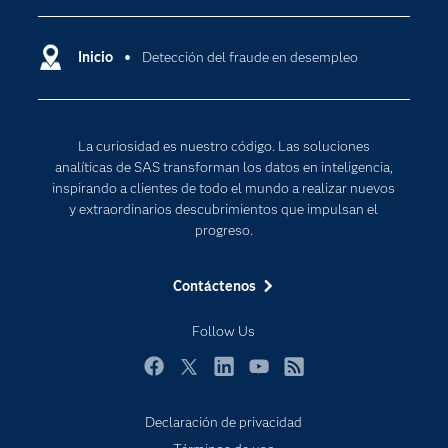
Compañía
Ciencia de datos
Comunidades
Inicio
Detección del fraude en desempleo
Cloud Computing
Desarrolladores
Inteligencia artificial
Para los educadores
Internet de las Cosas
La curiosidad es nuestro código. Las soluciones
Documentación
Transformación digital
analíticas de SAS transforman los datos en inteligencia,
Estudiantes
inspirando a clientes de todo el mundo a realizar nuevos
y extraordinarios descubrimientos que impulsan el
Eventos
progreso.
Formación
Contáctenos
Industrias
Mi SAS
Follow Us
Oportunidades profesionales
Facebook
Twitter
LinkedIn
YouTube
RSS
Probar / Comprar
Productos
Declaración de privacidad