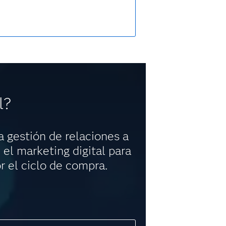
l?
a gestión de relaciones a
 el marketing digital para
r el ciclo de compra.