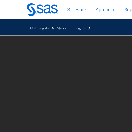
Ir
Software
Aprender
Sop
al
contenido
principal
SAS Insights
Marketing Insights