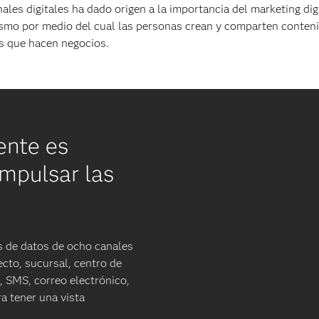
ales digitales ha dado origen a la importancia del marketing digi
ismo por medio del cual las personas crean y comparten conteni
s que hacen negocios.
ente es
mpulsar las
s de datos de ocho canales
ecto, sucursal, centro de
 SMS, correo electrónico,
a tener una vista