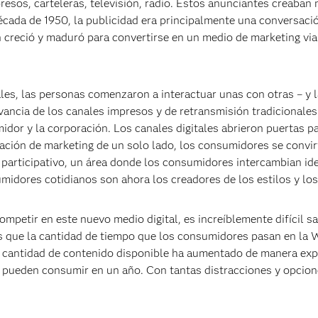
esos, carteleras, televisión, radio. Estos anunciantes creaban
écada de 1950, la publicidad era principalmente una conversaci
ón creció y maduró para convertirse en un medio de marketing vi
ales, las personas comenzaron a interactuar unas con otras – y 
vancia de los canales impresos y de retransmisión tradicionales
dor y la corporación. Los canales digitales abrieron puertas pa
ción de marketing de un solo lado, los consumidores se convirti
 participativo, un área donde los consumidores intercambian id
midores cotidianos son ahora los creadores de los estilos y los
mpetir en este nuevo medio digital, es increíblemente difícil sa
as que la cantidad de tiempo que los consumidores pasan en la 
 cantidad de contenido disponible ha aumentado de manera exp
as pueden consumir en un año. Con tantas distracciones y opcion