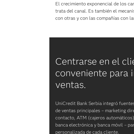
El crecimiento exponencial de los can
trata del canal. Es también el mecan
con otras y con las compañías con la
Centrarse en el cli
conveniente para i
ventas.
UniCredit Bank Serbia integró fuente
de ventas principales – marketing dir
contacto, ATM (cajeros automáticos),
banca electrónica y banca móvil – par
personalizada de cada cliente.