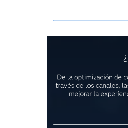
¿
De la optimización de co
través de los canales, la
mejorar la experienc