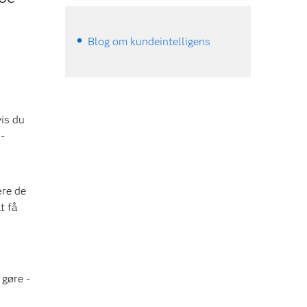
Blog om kundeintelligens
vis du
-
ære de
t få
 gøre -