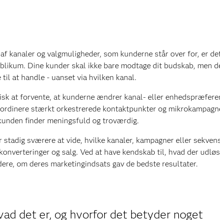
af kanaler og valgmuligheder, som kunderne står over for, er det
 publikum. Dine kunder skal ikke bare modtage dit budskab, men d
l at handle - uanset via hvilken kanal.
tisk at forvente, at kunderne ændrer kanal- eller enhedspræfere
oordinere stærkt orkestrerede kontaktpunkter og mikrokampagne
 kunden finder meningsfuld og troværdig.
r stadig sværere at vide, hvilke kanaler, kampagner eller sekven
 konverteringer og salg. Ved at have kendskab til, hvad der udlø
rdere, om deres marketingindsats gav de bedste resultater.
ad det er, og hvorfor det betyder noget