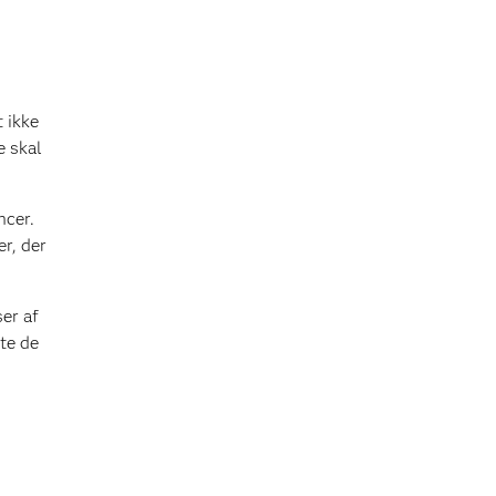
 ikke
e skal
ncer.
r, der
ser af
ste de