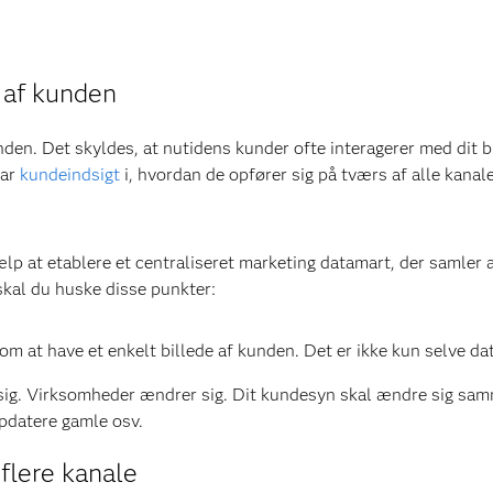
e af kunden
nden. Det skyldes, at nutidens kunder ofte interagerer med dit b
har
kundeindsigt
i, hvordan de opfører sig på tværs af alle kanal
lp at etablere et centraliseret marketing datamart, der samler 
skal du huske disse punkter:
at have et enkelt billede af kunden. Det er ikke kun selve datae
sig. Virksomheder ændrer sig. Dit kundesyn skal ændre sig sam
opdatere gamle osv.
flere kanale