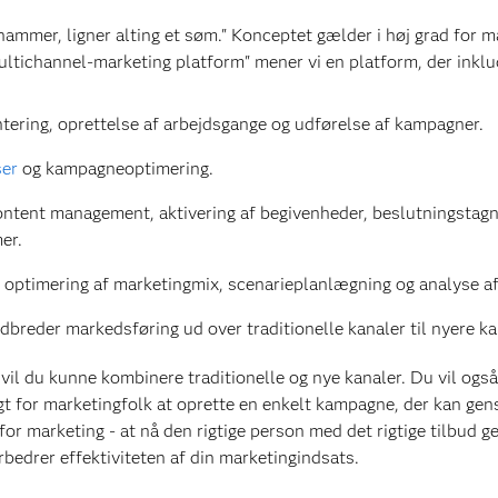
mmer, ligner alting et søm." Konceptet gælder i høj grad for mar
tichannel-marketing platform" mener vi en platform, der inklud
ntering, oprettelse af arbejdsgange og udførelse af kampagner.
ser
og kampagneoptimering.
content management, aktivering af begivenheder, beslutningstagnin
er.
 optimering af marketingmix, scenarieplanlægning og analyse af
dbreder markedsføring ud over traditionelle kanaler til nyere ka
il du kunne kombinere traditionelle og nye kanaler. Du vil også 
t for marketingfolk at oprette en enkelt kampagne, der kan gens
n for marketing - at nå den rigtige person med det rigtige tilbud g
bedrer effektiviteten af din marketingindsats.