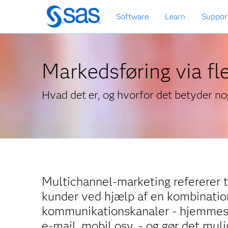
Skip
Software
Learn
Suppor
to
main
content
Markedsføring via fl
Hvad det er, og hvorfor det betyder no
Multichannel-marketing refererer t
kunder ved hjælp af en kombination
kommunikationskanaler - hjemmeside
e-mail, mobil osv. - og gør det mul