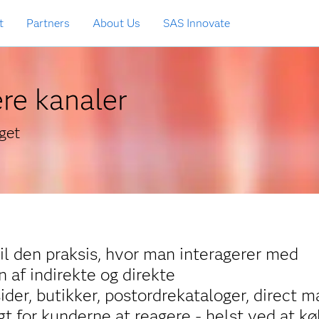
t
Partners
About Us
SAS Innovate
ere kanaler
get
il den praksis, hvor man interagerer med
 af indirekte og direkte
r, butikker, postordrekataloger, direct ma
igt for kunderne at reagere - helst ved at k