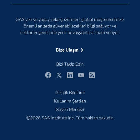
Dijital Dönüşüm
Yapay Zekâ
Dokümantasyon
SAS veri ve yapay zeka çözümleri, global müşterilerimize
Erişebilirlik
önemli anlarda güvenebilecekleri bilgi sağlıyor ve
Etkinlikler
sektörler genelinde yeni inovasyonlara ilham veriyor.
Eğitim
Bize Ulaşın
Eğitimciler için
Geliştiriciler
Bizi Takip Edin
Kariyer
Facebook
Twitter
LinkedIn
YouTube
RSS
Neden SAS?
Gizlilik Bildirimi
Nesnelerin İnterneti (IoT)
Kullanım Şartları
SAS Viya
Güven Merkezi
Sektörler
©2026 SAS Institute Inc. Tüm hakları saklıdır.
Sertifika
Topluluklar