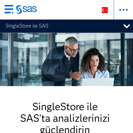
Ana
içeriğe
SingleStore ile SAS
atla
SingleStore ile
SAS'ta analizlerinizi
güçlendirin