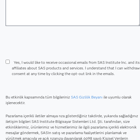
Yes, I would like to receive occasional emails from SAS Institute Inc. and its
affiliates about SAS products and services. I understand that I can withdra
consent at any time by clicking the opt-out link in the emails.
Bu etkinlik kapsamında tüm bilgileriniz
SAS Gizlilik Beyanı
ile uyumlu olarak
işlenecektir.
Pazarlama içerikli iletiler almaya rıza gösterdiğiniz takdirde, yukarıda sağladığınız
iletişim bilgileri SAS Institute Bilgisayar Sistemleri Ltd. Şti. tarafından, size
etkinliklerimiz, ürünlerimiz ve hizmetlerimiz ile ilgili pazarlama içerikli elektronik
mesajlar göndermek, SAS’ın satış ve pazarlama faaliyetlerini planlamak ve
yürütmek amacıyla ve açık rızanıza dayanılarak 6698 sayılı Kişisel Verilerin