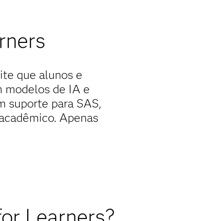
rners
te que alunos e
m modelos de IA e
m suporte para SAS,
o acadêmico. Apenas
or Learners?