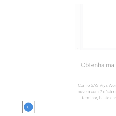
Obtenha mais
Com o SAS Viya Work
nuvem com 2 núcleos
terminar, basta en