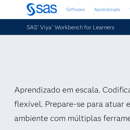
Pular
Software
Aprendizado
para
o
conteúdo
SAS
Viya
Workbench for Learners
®
®
principal
Aprendizado em escala. Codific
flexível. Prepare-se para atuar
ambiente com múltiplas ferrame