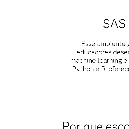
SAS 
Esse ambiente 
educadores desen
machine learning e
Python e R, oferec
Por que esc