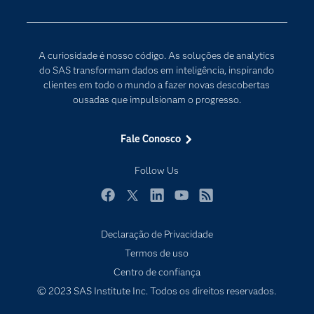
Internet das Coisas
Documentação
Transformação digital
PARA EDUCADORES
A curiosidade é nosso código. As soluções de analytics
Empresa
do SAS transformam dados em inteligência, inspirando
clientes em todo o mundo a fazer novas descobertas
Estudante
ousadas que impulsionam o progresso.
Eventos
Experimentar / Comprar
Fale Conosco
Indústrias
Follow Us
My SAS
Por que o SAS?
Facebook
Twitter
LinkedIn
YouTube
RSS
Produtos
Declaração de Privacidade
Sala de Notícias
Termos de uso
Centro de confiança
SAS Viya
© 2023 SAS Institute Inc. Todos os direitos reservados.
Soluções