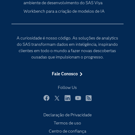
ambiente de desenvolvimento do SAS Viya
Comunidades
Inteligência artificial
Workbench para a criação de modelos de IA
Desenvolvedores
Internet das Coisas
Documentação
Transformação digital
PARA EDUCADORES
A curiosidade é nosso código. As soluções de analytics
Empresa
do SAS transformam dados em inteligência, inspirando
clientes em todo o mundo a fazer novas descobertas
Estudante
ousadas que impulsionam o progresso.
Eventos
Experimentar / Comprar
Fale Conosco
Indústrias
Follow Us
My SAS
Por que o SAS?
Facebook
Twitter
LinkedIn
YouTube
RSS
Produtos
Declaração de Privacidade
Sala de Notícias
Termos de uso
Centro de confiança
SAS Viya