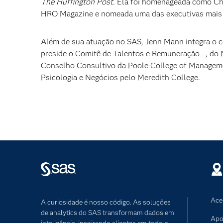
The Huffington Post
. Ela foi homenageada como Ch
HRO Magazine e nomeada uma das executivas mais 
Além de sua atuação no SAS, Jenn Mann integra o 
preside o Comitê de Talentos e Remuneração –, do
Conselho Consultivo da Poole College of Manageme
Psicologia e Negócios pelo Meredith College.
Ace
A curiosidade é nosso código. As soluções
de analytics do SAS transformam dados em
Apo