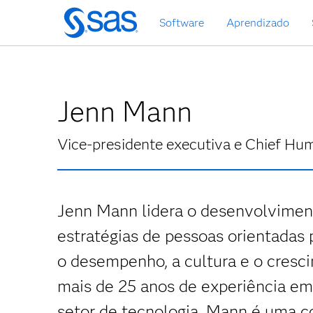
Pular
Software
Aprendizado
para
o
conteúdo
principal
Jenn Mann
Vice-presidente executiva e Chief Hu
Jenn Mann lidera o desenvolvimen
estratégias de pessoas orientadas 
o desempenho, a cultura e o cresc
mais de 25 anos de experiência em
setor de tecnologia, Mann é uma c