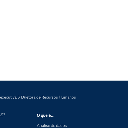
 executiva & Diretora de Recursos Humanos
AS?
O que é...
Análise de dados