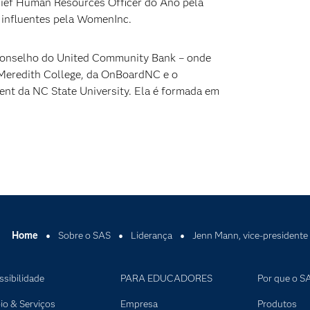
ief Human Resources Officer do Ano pela
influentes pela WomenInc.
conselho do United Community Bank – onde
 Meredith College, da OnBoardNC e o
nt da NC State University. Ela é formada em
Home
Sobre o SAS
Liderança
Jenn Mann, vice-presidente
ssibilidade
PARA EDUCADORES
Por que o S
io & Serviços
Empresa
Produtos