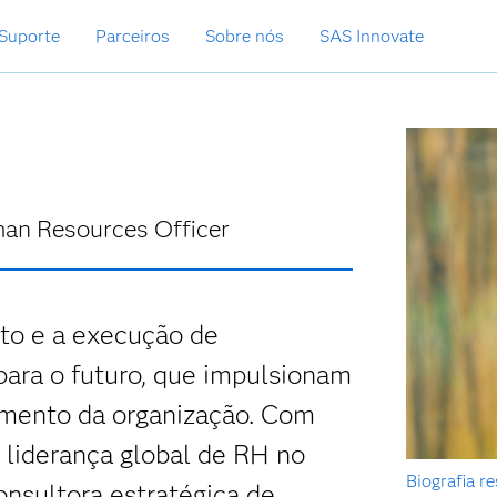
Suporte
Parceiros
Sobre nós
SAS Innovate
man Resources Officer
to e a execução de
para o futuro, que impulsionam
imento da organização. Com
 liderança global de RH no
Biografia r
onsultora estratégica de