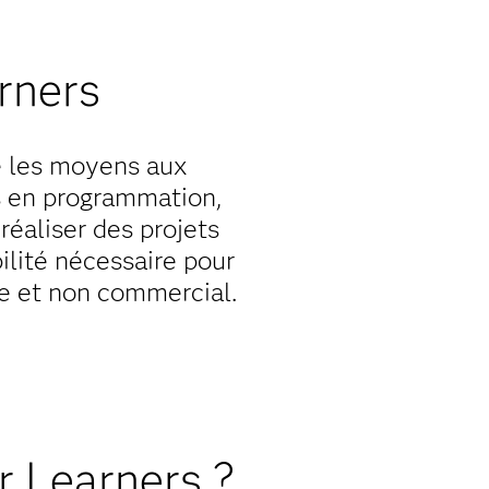
rners
e les moyens aux
s en programmation,
éaliser des projets
ilité nécessaire pour
e et non commercial.
r Learners ?