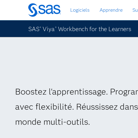
Passer
Logiciels
Apprendre
Su
au
contenu
principal
SAS
Viya
Workbench for the Learners
®
®
Boostez l'apprentissage. Progr
avec flexibilité. Réussissez dan
monde multi-outils.