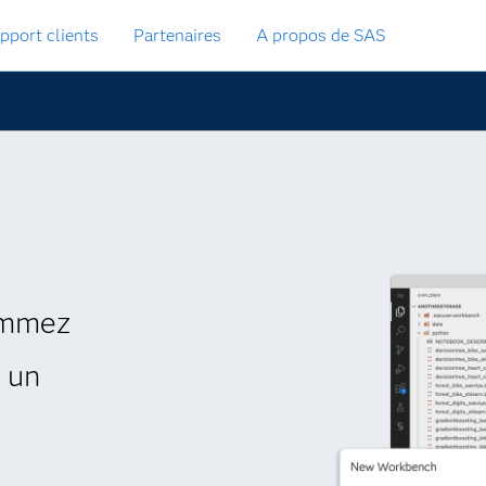
pport clients
Partenaires
A propos de SAS
ammez
s un