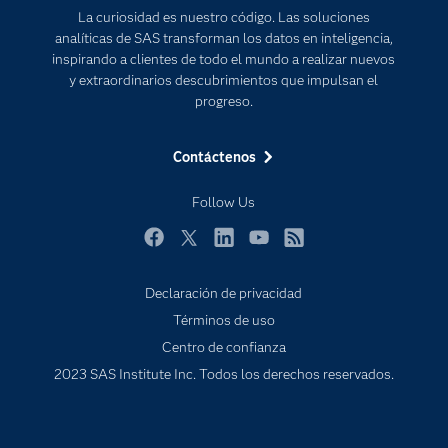
La curiosidad es nuestro código. Las soluciones
Estudiantes
analíticas de SAS transforman los datos en inteligencia,
inspirando a clientes de todo el mundo a realizar nuevos
Eventos
y extraordinarios descubrimientos que impulsan el
Formación
progreso.
Industrias
Contáctenos
Mi SAS
Oportunidades profesionales
Follow Us
Probar / Comprar
Facebook
Twitter
LinkedIn
YouTube
RSS
Productos
Declaración de privacidad
Sala de prensa
Términos de uso
SAS Viya
Centro de confianza
Soluciones
2023 SAS Institute Inc. Todos los derechos reservados.
Soporte & Servicios
Tutoriales en vídeo