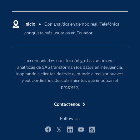
Certificación
Analítica
Compañía
Ciencia de datos
Comunidades
Inicio
Con analítica en tiempo real, Telefónica
Cloud Computing
conquista más usuarios en Ecuador
Desarrolladores
Inteligencia artificial
Para los educadores
Internet de las Cosas
Documentación
Transformación digital
La curiosidad es nuestro código. Las soluciones
Estudiantes
analíticas de SAS transforman los datos en inteligencia,
inspirando a clientes de todo el mundo a realizar nuevos
Eventos
y extraordinarios descubrimientos que impulsan el
Formación
progreso.
Industrias
Contáctenos
Mi SAS
Oportunidades profesionales
Follow Us
Probar / Comprar
Facebook
Twitter
LinkedIn
YouTube
RSS
Productos