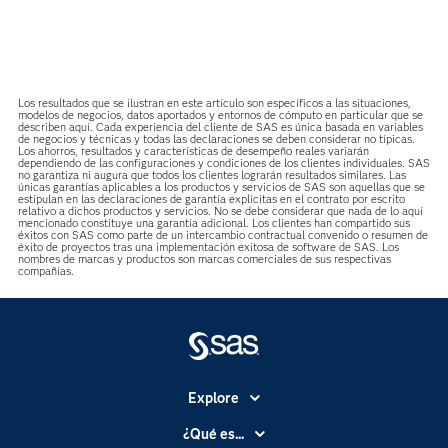
Los resultados que se ilustran en este artículo son específicos a las situaciones,
modelos de negocios, datos aportados y entornos de cómputo en particular que se
describen aquí. Cada experiencia del cliente de SAS es única basada en variables
de negocios y técnicas y todas las declaraciones se deben considerar no típicas.
Los ahorros, resultados y características de desempeño reales variarán
dependiendo de las configuraciones y condiciones de los clientes individuales. SAS
no garantiza ni augura que todos los clientes lograrán resultados similares. Las
únicas garantías aplicables a los productos y servicios de SAS son aquellas que se
estipulan en las declaraciones de garantía explícitas en el contrato por escrito
relativo a dichos productos y servicios. No se debe considerar que nada de lo aquí
mencionado constituye una garantía adicional. Los clientes han compartido sus
éxitos con SAS como parte de un intercambio contractual convenido o resumen de
éxito de proyectos tras una implementación exitosa de software de SAS. Los
nombres de marcas y productos son marcas comerciales de sus respectivas
compañías.
Explore
Accesibilidad
¿Qué es...