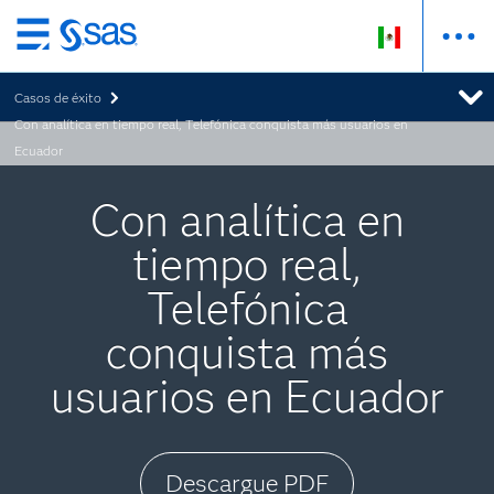
Ir
al
Casos de éxito
contenido
Con analítica en tiempo real, Telefónica conquista más usuarios en
principal
Ecuador
Con analítica en
tiempo real,
Telefónica
conquista más
usuarios en Ecuador
Descargue PDF