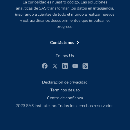
La curiosidad es nuestro código. Las soluciones
Documentación
Transformación digital
analíticas de SAS transforman los datos en inteligencia,
Estudiantes
inspirando a clientes de todo el mundo a realizar nuevos
y extraordinarios descubrimientos que impulsan el
Eventos
progreso.
Formación
Contáctenos
Industrias
Mi SAS
Follow Us
Oportunidades profesionales
Facebook
Twitter
LinkedIn
YouTube
RSS
Probar / Comprar
Productos
Declaración de privacidad
Términos de uso
Sala de prensa
Centro de confianza
SAS Viya
2023 SAS Institute Inc. Todos los derechos reservados.
Soluciones
Soporte & Servicios
Tutoriales en vídeo