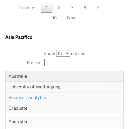
Previous
1
2
3
4
5
…
16
Next
Asia Pacífico
Show
entries
Buscar:
Country
University
Academic
Level
Australia
Specialization
University of Wollongong
Business Analytics
Graduate
Australia