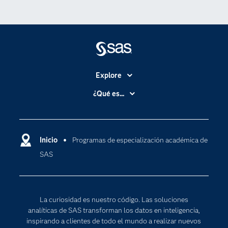
Explore
Accesibilidad
¿Qué es...
Certificación
Analítica
Compañía
Ciencia de datos
Comunidades
Inicio
Programas de especialización académica de
Cloud Computing
SAS
Desarrolladores
Inteligencia artificial
Para los educadores
Internet de las Cosas
Documentación
Transformación digital
La curiosidad es nuestro código. Las soluciones
Estudiantes
analíticas de SAS transforman los datos en inteligencia,
inspirando a clientes de todo el mundo a realizar nuevos
Eventos