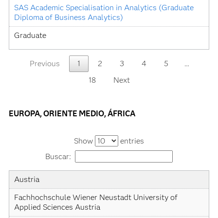
SAS Academic Specialisation in Analytics (Graduate 
Diploma of Business Analytics)
Graduate
Previous
1
2
3
4
5
…
18
Next
EUROPA, ORIENTE MEDIO, ÁFRICA
Show
entries
Buscar:
Country
University
Academic
Level
Austria
Specialization
Fachhochschule Wiener Neustadt University of 
Applied Sciences Austria