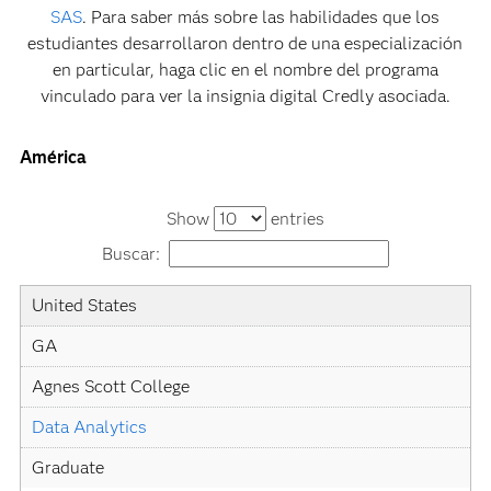
SAS
. Para saber más sobre las habilidades que los
estudiantes desarrollaron dentro de una especialización
en particular, haga clic en el nombre del programa
vinculado para ver la insignia digital Credly asociada.
América
Show
entries
Buscar:
Country
State
University
Academic
Level
United States
Specialization
GA
Agnes Scott College
Data Analytics
Graduate